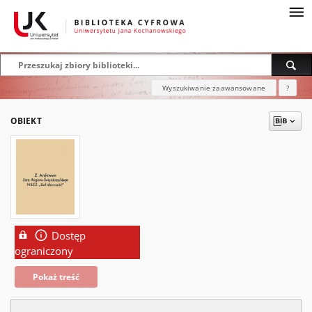
Wyszukiwanie zaawansowane
?
OBIEKT
Dostęp
ograniczony
Pokaż treść