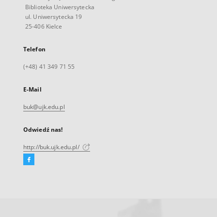
Biblioteka Uniwersytecka
ul. Uniwersytecka 19
25-406 Kielce
Telefon
(+48) 41 349 71 55
E-Mail
buk@ujk.edu.pl
Odwiedź nas!
http://buk.ujk.edu.pl/
Facebook
Link
zewnętrzny,
otworzy
się
w
nowej