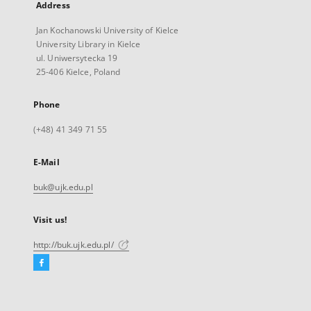
Address
Jan Kochanowski University of Kielce
University Library in Kielce
ul. Uniwersytecka 19
25-406 Kielce, Poland
Phone
(+48) 41 349 71 55
E-Mail
buk@ujk.edu.pl
Visit us!
http://buk.ujk.edu.pl/
Facebook
External
link,
will