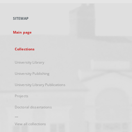
open
in
a
SITEMAP
new
tab
Main page
Collections
University Library
University Publishing
University Library Publications
Projects
Doctoral dissertations
...
View all collections