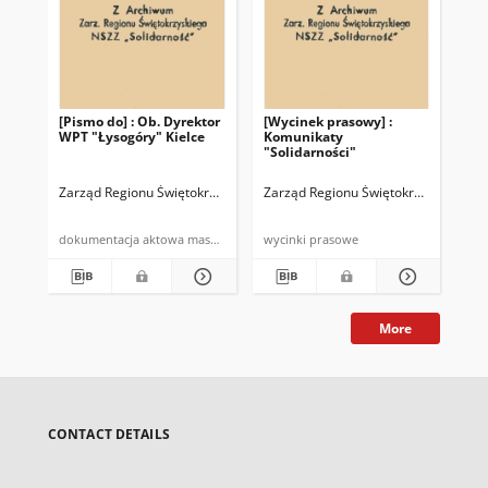
[Pismo do] : Ob. Dyrektor
[Wycinek prasowy] :
[Wy
WPT "Łysogóry" Kielce
Komunikaty
Ko
"Solidarności"
"So
Zarząd Regionu Świętokrzyskiego NSZZ "Solidarność"
Zarząd Regionu Świętokrzyskiego NS
Zar
dokumentacja aktowa maszynopis
wycinki prasowe
wyc
More
CONTACT DETAILS