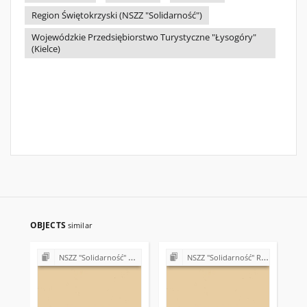
Region Świętokrzyski (NSZZ "Solidarność")
Wojewódzkie Przedsiębiorstwo Turystyczne "Łysogóry"
(Kielce)
OBJECTS
similar
NSZZ "Solidarność" w Wojewódzkim Przedsiębiorstwie Turystycznym "Łysogóry" w Kielcach
NSZZ "Solidarność" Regionu Świętokrzyskiego - materiały różne