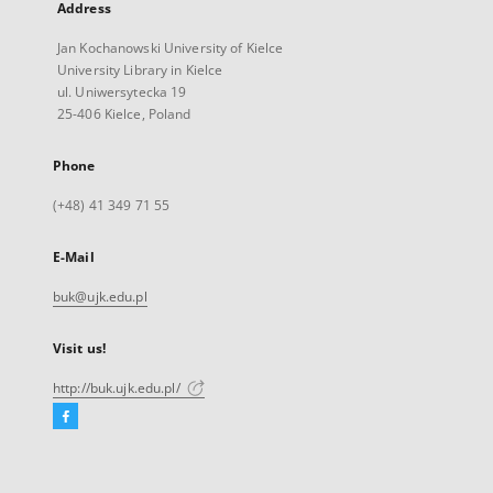
Address
Jan Kochanowski University of Kielce
University Library in Kielce
ul. Uniwersytecka 19
25-406 Kielce, Poland
Phone
(+48) 41 349 71 55
E-Mail
buk@ujk.edu.pl
Visit us!
http://buk.ujk.edu.pl/
Facebook
External
link,
will