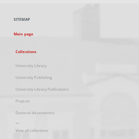
open
in
a
SITEMAP
new
tab
Main page
Collections
University Library
University Publishing
University Library Publications
Projects
Doctoral dissertations
...
View all collections