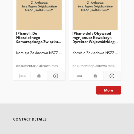
[Pismo] : Do
[Pismo do] : Obywatel
Niezależnego
mgr Janusz Kowalczyk
Samorządnego Związku
Dyrektor Wojewódzkiego
Zawodowego
Przedsiębiorstwa
"Solidarność" Zarząd
Turystycznego
Komisja Zakładowa NSZZ "Solidarność" przy Zarządzie Wojewódzkiego 
Komisja Zakładowa NSZZ "Solidarnoś
Regionalny w Kielcach
"Łysogóry" w Kielcach
dokumentacja aktowa maszynopis
dokumentacja aktowa maszynopis
More
CONTACT DETAILS