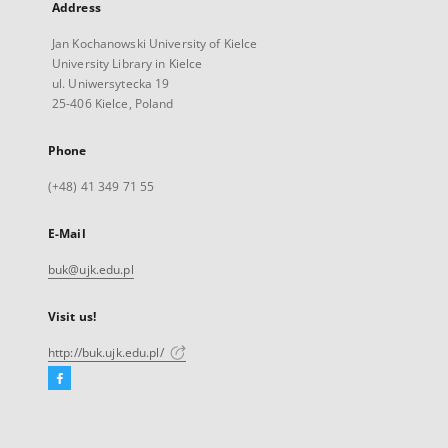
Address
Jan Kochanowski University of Kielce
University Library in Kielce
ul. Uniwersytecka 19
25-406 Kielce, Poland
Phone
(+48) 41 349 71 55
E-Mail
buk@ujk.edu.pl
Visit us!
http://buk.ujk.edu.pl/
Facebook
External
link,
will