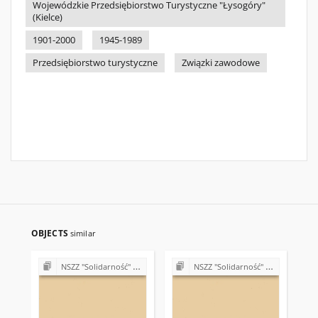
Wojewódzkie Przedsiębiorstwo Turystyczne "Łysogóry"
(Kielce)
1901-2000
1945-1989
Przedsiębiorstwo turystyczne
Związki zawodowe
OBJECTS
similar
NSZZ "Solidarność" w Wojewódzkim Przedsiębiorstwie Turystycznym "Łysogóry" w Kielcach
NSZZ "Solidarność" w Wojewódzkim Przedsiębiorstwie Turystycznym "Łysogóry" w Kielcach