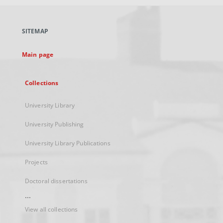
open
in
a
SITEMAP
new
tab
Main page
Collections
University Library
University Publishing
University Library Publications
Projects
Doctoral dissertations
...
View all collections