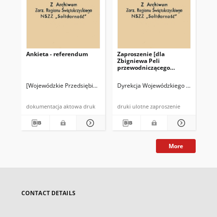
Ankieta - referendum
Zaproszenie [dla
Up
Zbigniewa Peli
Zbi
przewodniczącego
kon
Komisji Zakładowej NSZZ
Od
"Solidarność"]
Św
[Wojewódzkie Przedsiębiorstwo Turystyczne "Łysogóry" w Kielcach]
Dyrekcja Wojewódzkiego Przedsiębio
Kom
"So
dokumentacja aktowa druk
druki ulotne zaproszenie
More
CONTACT DETAILS