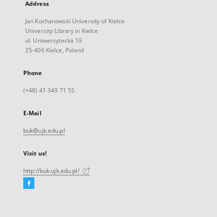
Address
Jan Kochanowski University of Kielce
University Library in Kielce
ul. Uniwersytecka 19
25-406 Kielce, Poland
Phone
(+48) 41 349 71 55
E-Mail
buk@ujk.edu.pl
Visit us!
http://buk.ujk.edu.pl/
Facebook
External
link,
will