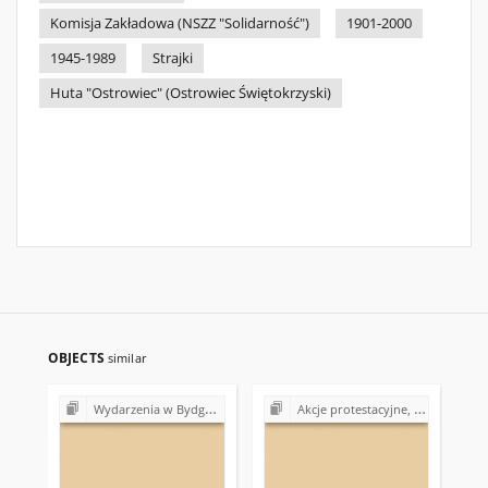
Komisja Zakładowa (NSZZ "Solidarność")
1901-2000
1945-1989
Strajki
Huta "Ostrowiec" (Ostrowiec Świętokrzyski)
OBJECTS
similar
Wydarzenia w Bydgoszczy (marzec 1981)
Akcje protestacyjne, strajki w Polsce (1980-1981)