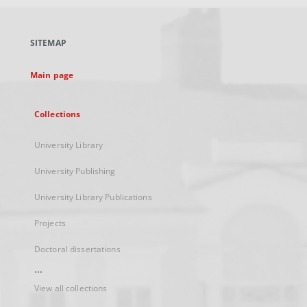
open
in
a
SITEMAP
new
tab
Main page
Collections
University Library
University Publishing
University Library Publications
Projects
Doctoral dissertations
...
View all collections