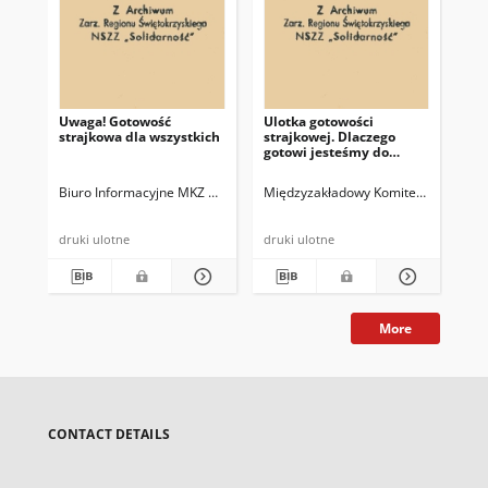
Uwaga! Gotowość
Ulotka gotowości
[Te
strajkowa dla wszystkich
strajkowej. Dlaczego
In
gotowi jesteśmy do
pon
strajku?
lis
Go
Biuro Informacyjne MKZ Wrocław
Międzyzakładowy Komitet Założyciels
Prezydium MKZ NSZZ "Solidarność"
Ost
ta
druki ulotne
druki ulotne
More
CONTACT DETAILS