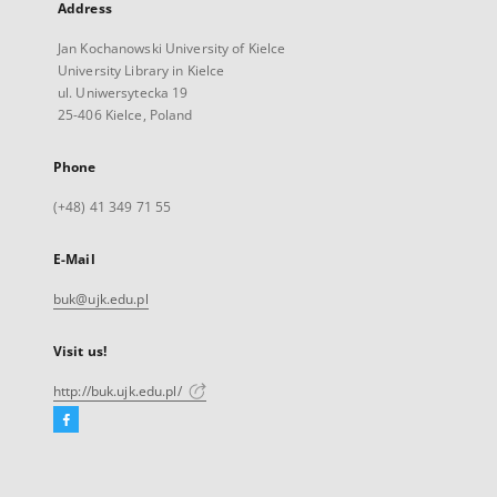
Address
Jan Kochanowski University of Kielce
University Library in Kielce
ul. Uniwersytecka 19
25-406 Kielce, Poland
Phone
(+48) 41 349 71 55
E-Mail
buk@ujk.edu.pl
Visit us!
http://buk.ujk.edu.pl/
Facebook
External
link,
will