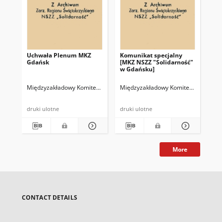
Uchwała Plenum MKZ
Komunikat specjalny
Ank
Gdańsk
[MKZ NSZZ "Solidarność"
prz
w Gdańsku]
Za
Zał
sk
Międzyzakładowy Komitet Założycielski NSZZ "Solidarność" w Gdańsku
Międzyzakładowy Komitet Założyciel
[Mi
"So
spr
pr
druki ulotne
druki ulotne
dru
More
CONTACT DETAILS