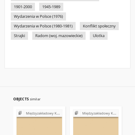
1901-2000
1945-1989
Wydarzenia w Polsce (1976)
Wydarzenia w Polsce (1980-1981)
Konflikt społeczny
Strajki
Radom (woj. mazowieckie)
Ulotka
OBJECTS
similar
Międzyzakładowy Komitet Założycielski NSZZ "Solidarność" w Gdańsku (1980-1981)
Międzyzakładowy Komitet Założycielski NSZZ "Solidarność" w Gdańsku (1980-1981)