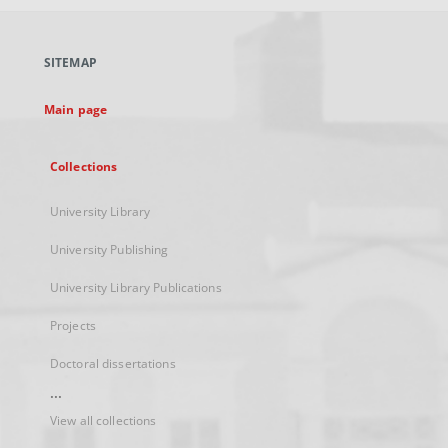
open
in
a
SITEMAP
new
tab
Main page
Collections
University Library
University Publishing
University Library Publications
Projects
Doctoral dissertations
...
View all collections