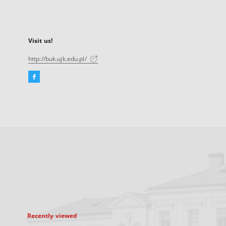
Visit us!
http://buk.ujk.edu.pl/
Facebook
External
link,
will
open
in
a
new
tab
Recently viewed