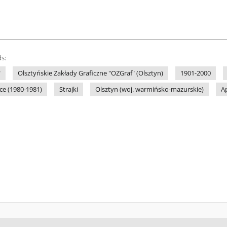
s:
"
Olsztyńskie Zakłady Graficzne "OZGraf" (Olsztyn)
1901-2000
ce (1980-1981)
Strajki
Olsztyn (woj. warmińsko-mazurskie)
A