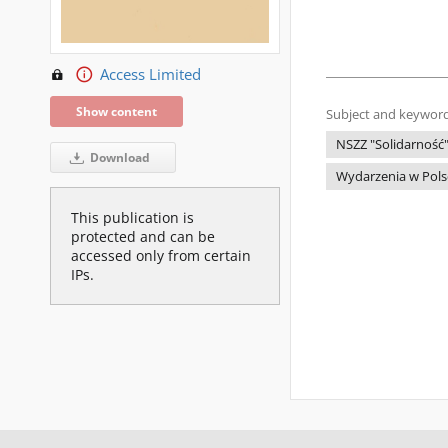
Access Limited
Show content
Subject and keyword
NSZZ "Solidarność
Download
Wydarzenia w Pols
This publication is
protected and can be
accessed only from certain
IPs.