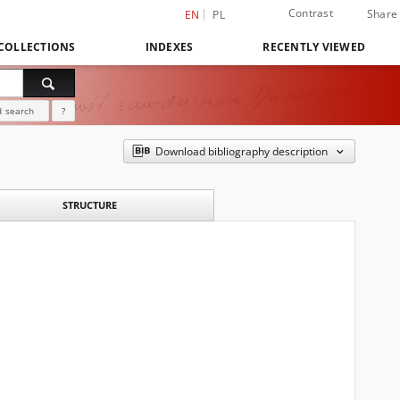
Contrast
Share
EN
PL
COLLECTIONS
INDEXES
RECENTLY VIEWED
 search
?
Download bibliography description
STRUCTURE