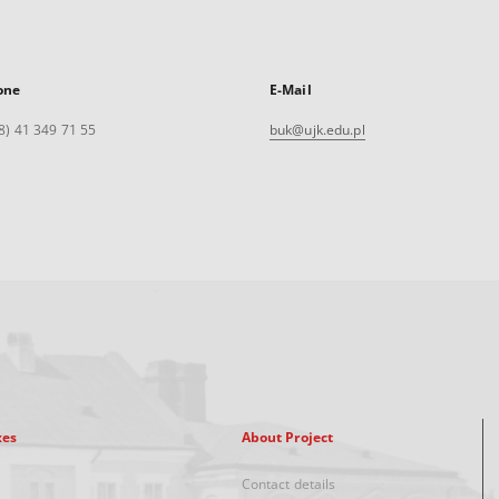
one
E-Mail
8) 41 349 71 55
buk@ujk.edu.pl
xes
About Project
Contact details