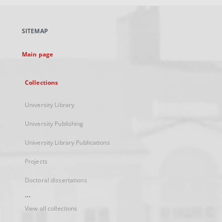
open
in
a
SITEMAP
new
tab
Main page
Collections
University Library
University Publishing
University Library Publications
Projects
Doctoral dissertations
...
View all collections