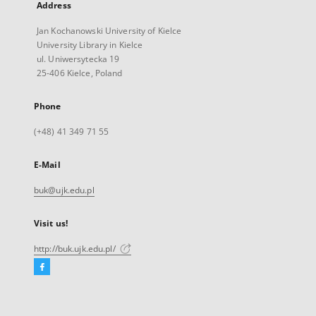
Address
Jan Kochanowski University of Kielce
University Library in Kielce
ul. Uniwersytecka 19
25-406 Kielce, Poland
Phone
(+48) 41 349 71 55
E-Mail
buk@ujk.edu.pl
Visit us!
http://buk.ujk.edu.pl/
Facebook
External
link,
will