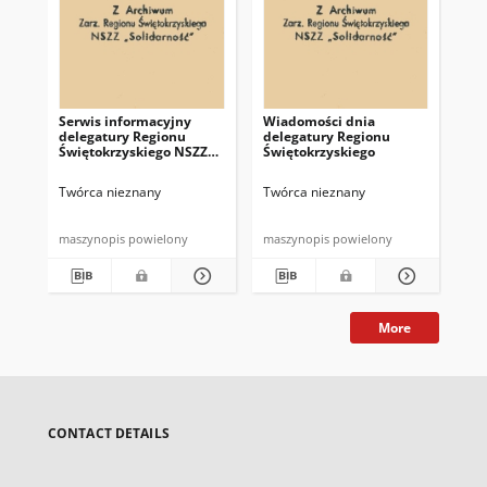
Serwis informacyjny
Wiadomości dnia
Uc
delegatury Regionu
delegatury Regionu
Re
Świętokrzyskiego NSZZ
Świętokrzyskiego
Św
"Solidarność"
"So
z d
Twórca nieznany
Twórca nieznany
Twó
maszynopis powielony
maszynopis powielony
mas
More
CONTACT DETAILS