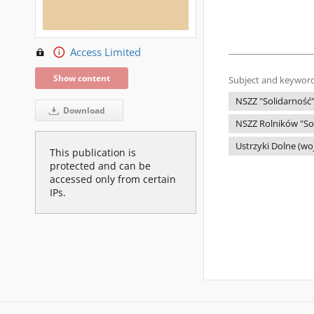
Access Limited
Show content
Subject and keyword
NSZZ "Solidarność
Download
NSZZ Rolników "So
Ustrzyki Dolne (wo
This publication is
protected and can be
accessed only from certain
IPs.