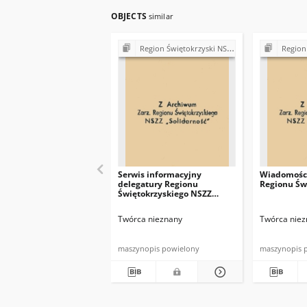
OBJECTS
similar
Region Świętokrzyski NSZZ "Solidarność". Delegatura Starachowice
Region Świętokrzys
Serwis informacyjny
Wiadomości
delegatury Regionu
Regionu Św
Świętokrzyskiego NSZZ
"Solidarność"
Twórca nieznany
Twórca niez
maszynopis powielony
maszynopis 