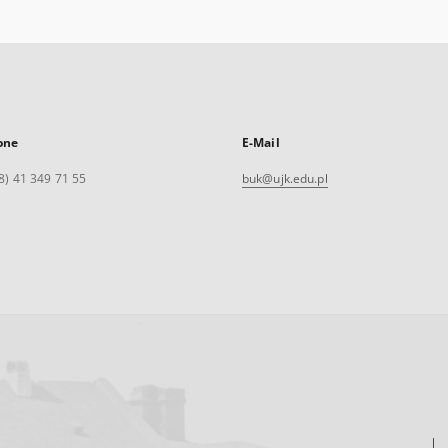
one
E-Mail
8) 41 349 71 55
buk@ujk.edu.pl