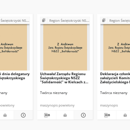
ki NSZZ "Solidarność". Delegatura Starachowice
Region Świętokrzyski NSZZ "Solidarność". Delegatura Starachowice
Region Świętokrzyski NSZZ "Solidarn
 dnia delegatury
Uchwała! Zarządu Regionu
Deklaracja człon
iętokrzyskiego
Świętokrzyskiego NSZZ
założycieli Komit
"Solidarność" w Kielcach z
Założycielskiego
dna 8 sierpnia 1981 r.
nany
Twórca nieznany
Twórca nieznany
powielony
maszynopis powielony
maszynopis