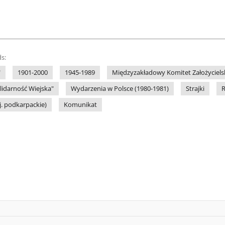
s:
"
1901-2000
1945-1989
Międzyzakładowy Komitet Założycielsk
lidarność Wiejska"
Wydarzenia w Polsce (1980-1981)
Strajki
R
j. podkarpackie)
Komunikat