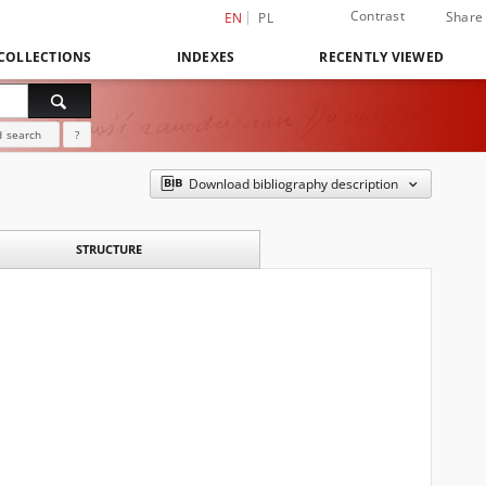
Contrast
Share
EN
PL
COLLECTIONS
INDEXES
RECENTLY VIEWED
 search
?
Download bibliography description
STRUCTURE