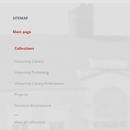
open
in
a
SITEMAP
new
tab
Main page
Collections
University Library
University Publishing
University Library Publications
Projects
Doctoral dissertations
...
View all collections