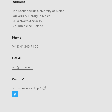
Address
Jan Kochanowski University of Kielce
University Library in Kielce
ul. Uniwersytecka 19
25-406 Kielce, Poland
Phone
(+48) 41 349 71 55
E-Mail
buk@ujk.edu.pl
Visit us!
http://buk.ujk.edu.pl/
Facebook
External
link,
will