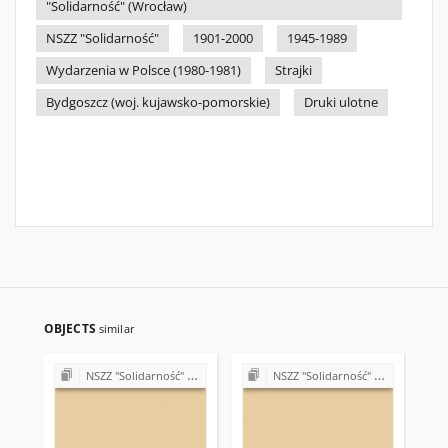
"Solidarność" (Wrocław)
NSZZ "Solidarność"
1901-2000
1945-1989
Wydarzenia w Polsce (1980-1981)
Strajki
Bydgoszcz (woj. kujawsko-pomorskie)
Druki ulotne
OBJECTS
similar
NSZZ "Solidarność" w różnych regionach i zakładach pracy (1980-1981)
NSZZ "Solidarność" w różnych regionach i zakładach pracy (1980-1981)