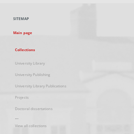
open
in
a
SITEMAP
new
tab
Main page
Collections
University Library
University Publishing
University Library Publications
Projects
Doctoral dissertations
...
View all collections