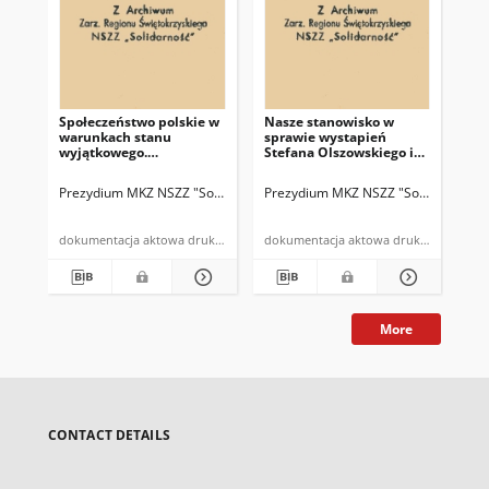
Społeczeństwo polskie w
Nasze stanowisko w
warunkach stanu
sprawie wystapień
wyjątkowego.
Stefana Olszowskiego i
Przewidywania i
Janusza Obodowskiego
zalecenia
Prezydium MKZ NSZZ "Solidarność" we Wrocławiu
Prezydium MKZ NSZZ "Solidarność" 
dokumentacja aktowa druk powielony
dokumentacja aktowa druk powielony
More
CONTACT DETAILS