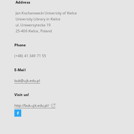
Address
Jan Kochanowski University of Kielce
University Library in Kielce
ul. Uniwersytecka 19
25-406 Kielce, Poland
Phone
(+48) 41 349 71 55
E-Mail
buk@ujk.edu.pl
Visit us!
http://buk.ujk.edu.pl/
Facebook
External
link,
will