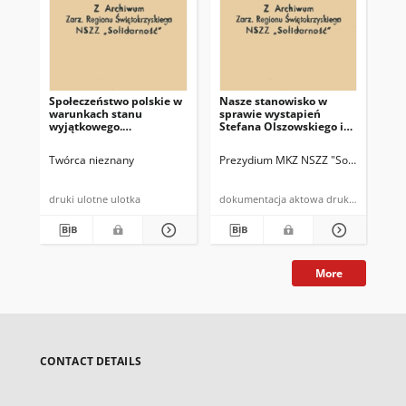
Społeczeństwo polskie w
Nasze stanowisko w
Uw
warunkach stanu
sprawie wystapień
str
wyjątkowego.
Stefana Olszowskiego i
Przewidywania i
Janusza Obodowskiego
zalecenia
Twórca nieznany
Prezydium MKZ NSZZ "Solidarność" 
Biu
druki ulotne ulotka
dokumentacja aktowa druk powielony
dru
More
CONTACT DETAILS