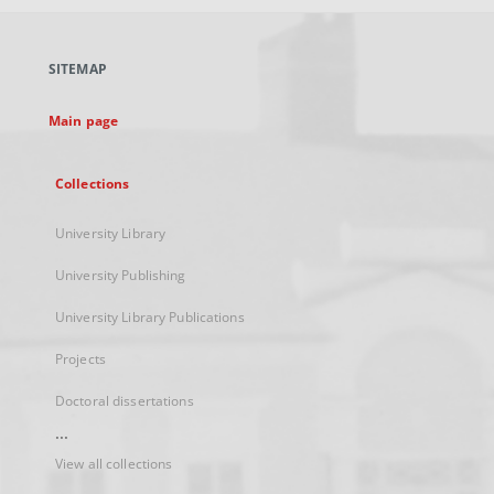
open
in
a
SITEMAP
new
tab
Main page
Collections
University Library
University Publishing
University Library Publications
Projects
Doctoral dissertations
...
View all collections