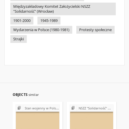
Międzyzakładowy Komitet Założycielski NSZZ
"Solidarność" (Wrocław)
1901-2000
1945-1989
Wydarzenia w Polsce (1980-1981)
Protesty społeczne
Strajki
OBJECTS
similar
Stan wojenny w Polsce (1981-1983)
NSZZ "Solidarność" w różnych regionach i zakładach pracy (1980-1981)