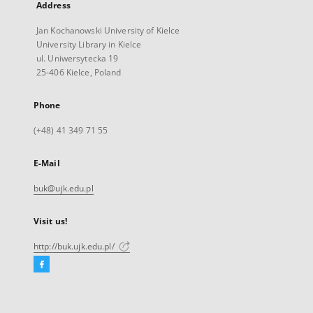
Address
Jan Kochanowski University of Kielce
University Library in Kielce
ul. Uniwersytecka 19
25-406 Kielce, Poland
Phone
(+48) 41 349 71 55
E-Mail
buk@ujk.edu.pl
Visit us!
http://buk.ujk.edu.pl/
Facebook
External
link,
will