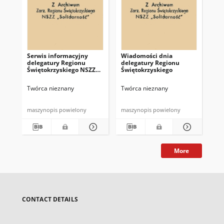
Serwis informacyjny
Wiadomości dnia
Uc
delegatury Regionu
delegatury Regionu
Re
Świętokrzyskiego NSZZ
Świętokrzyskiego
Św
"Solidarność"
"So
z d
Twórca nieznany
Twórca nieznany
Twó
maszynopis powielony
maszynopis powielony
mas
More
CONTACT DETAILS