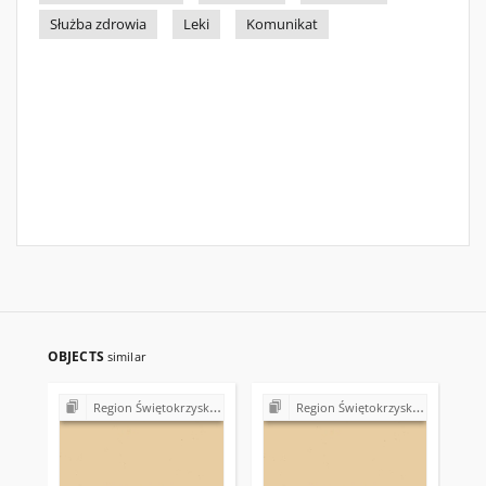
Służba zdrowia
Leki
Komunikat
OBJECTS
similar
Region Świętokrzyski NSZZ "Solidarność". Delegatura Starachowice
Region Świętokrzyski NSZZ "Solidarność". Delegatura Starachowice