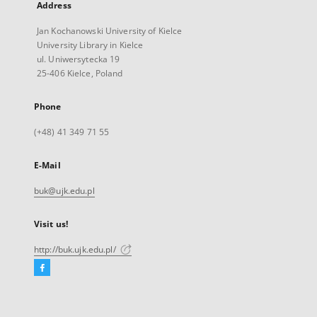
Address
Jan Kochanowski University of Kielce
University Library in Kielce
ul. Uniwersytecka 19
25-406 Kielce, Poland
Phone
(+48) 41 349 71 55
E-Mail
buk@ujk.edu.pl
Visit us!
http://buk.ujk.edu.pl/
Facebook
External
link,
will