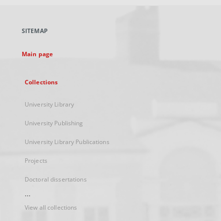
open
in
a
SITEMAP
new
tab
Main page
Collections
University Library
University Publishing
University Library Publications
Projects
Doctoral dissertations
...
View all collections