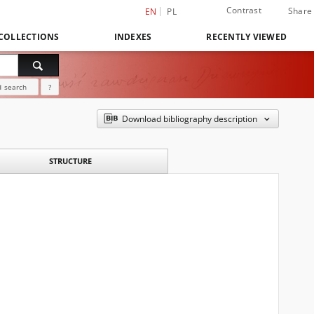
Contrast
Share
EN
PL
COLLECTIONS
INDEXES
RECENTLY VIEWED
 search
?
Download bibliography description
STRUCTURE