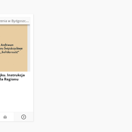
w Bydgoszczy (marzec 1981)
jku. Instrukcja
dla Regionu
wsze