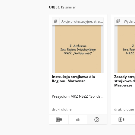
OBJECTS
similar
Akcje protestacyjne, strajki w Polsce (1980-1981)
Wydarzenia 
Instrukcja strajkowa dla
Zasady stra
Regionu Mazowsze
strajkowa 
Mazowsze
Prezydium MKZ NSZZ "Solidarność" Region Mazo
druki ulotne
druki ulotne