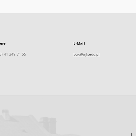
one
E-Mail
8) 41 349 71 55
buk@ujk.edu.pl