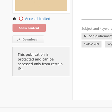
Access Limited
Show content
Subject and keyword
NSZZ "Solidarność
Download
1945-1989
Wy
This publication is
protected and can be
accessed only from certain
IPs.