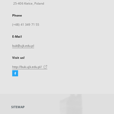
25-406 Kielce, Poland
Phone
(+48) 41 349 71 55
E-Mail
buk@ujk.edu.pl
Visit us!
http://buk.ujk.edu.pl/
Facebook
External
link,
will
open
in
a
SITEMAP
new
tab