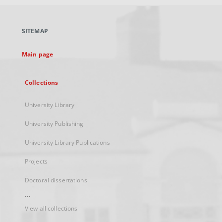
open
in
a
SITEMAP
new
tab
Main page
Collections
University Library
University Publishing
University Library Publications
Projects
Doctoral dissertations
...
View all collections