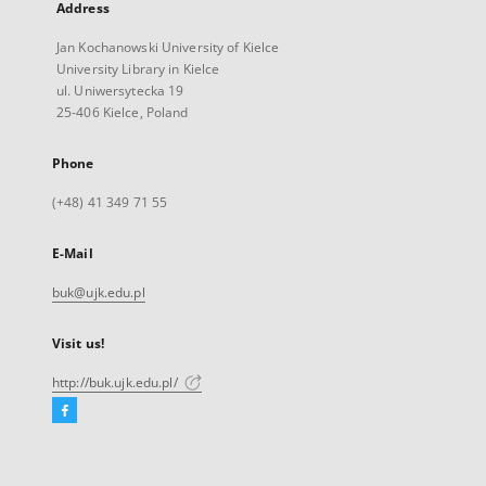
Address
Jan Kochanowski University of Kielce
University Library in Kielce
ul. Uniwersytecka 19
25-406 Kielce, Poland
Phone
(+48) 41 349 71 55
E-Mail
buk@ujk.edu.pl
Visit us!
http://buk.ujk.edu.pl/
Facebook
External
link,
will