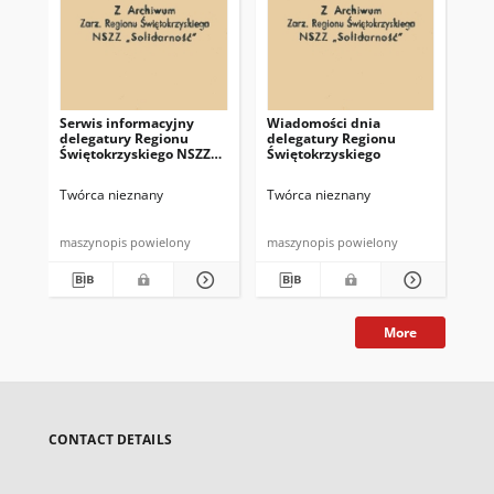
Serwis informacyjny
Wiadomości dnia
Uc
delegatury Regionu
delegatury Regionu
Re
Świętokrzyskiego NSZZ
Świętokrzyskiego
Św
"Solidarność"
"So
z d
Twórca nieznany
Twórca nieznany
Twó
maszynopis powielony
maszynopis powielony
mas
More
CONTACT DETAILS