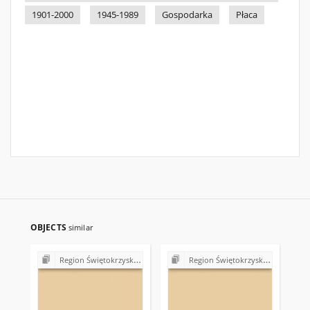
1901-2000
1945-1989
Gospodarka
Płaca
OBJECTS
similar
Region Świętokrzyski NSZZ "Solidarność". Delegatura Starachowice
Region Świętokrzyski NSZZ "Solidarność". Delegatura Starachowice