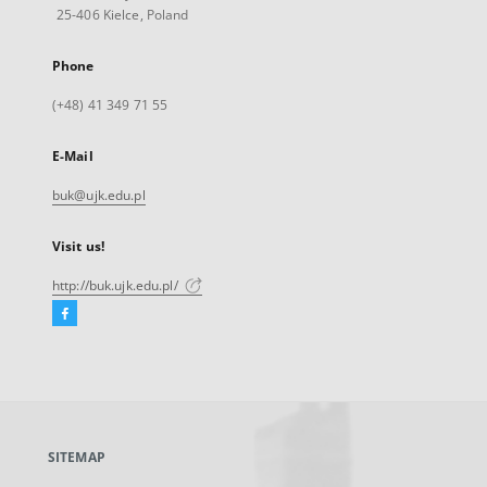
25-406 Kielce, Poland
Phone
(+48) 41 349 71 55
E-Mail
buk@ujk.edu.pl
Visit us!
http://buk.ujk.edu.pl/
Facebook
External
link,
will
open
in
a
SITEMAP
new
tab