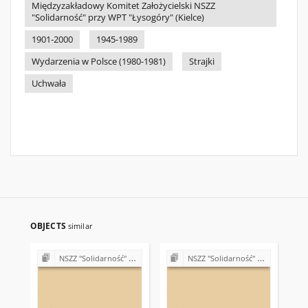
Międzyzakładowy Komitet Założycielski NSZZ
"Solidarność" przy WPT "Łysogóry" (Kielce)
1901-2000
1945-1989
Wydarzenia w Polsce (1980-1981)
Strajki
Uchwała
OBJECTS
similar
NSZZ "Solidarność" w Wojewódzkim Przedsiębiorstwie Turystycznym "Łysogóry" w Kielcach
NSZZ "Solidarność" w Wojewódzkim Przedsiębiorstwie Turystycznym "Łysogóry" w Kielcach