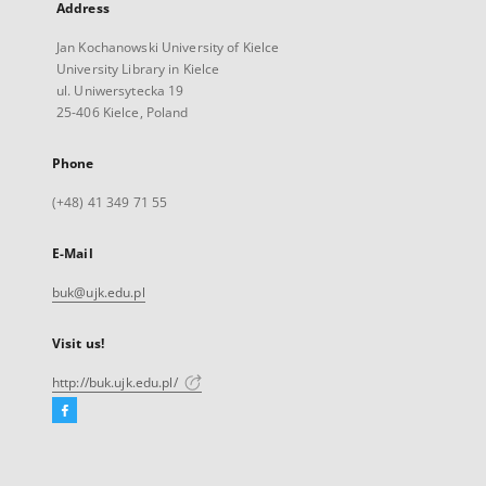
Address
Jan Kochanowski University of Kielce
University Library in Kielce
ul. Uniwersytecka 19
25-406 Kielce, Poland
Phone
(+48) 41 349 71 55
E-Mail
buk@ujk.edu.pl
Visit us!
http://buk.ujk.edu.pl/
Facebook
External
link,
will