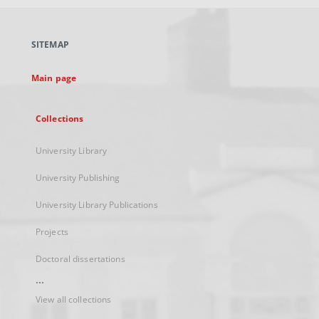
open
in
a
SITEMAP
new
tab
Main page
Collections
University Library
University Publishing
University Library Publications
Projects
Doctoral dissertations
...
View all collections