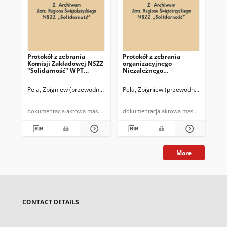
Protokół z zebrania
Protokół z zebrania
Komisji Zakładowej NSZZ
organizacyjnego
"Solidarność" WPT
Niezależnego
"Łysogóry", które odbyło
Samorządnego Związku
się w dniu 30.03.81 r. w
Zawodowego
Pela, Zbigniew (przewodniczący)
Pela, Zbigniew (przewodniczący NSZZ
Kielcach
"Solidarność" przy
Zarządzie Wojewódzkim
Przedsiębiorstwa
dokumentacja aktowa maszynopis
dokumentacja aktowa maszynopis
Turystycznego
"Łysogóry" w Kielcach
More
CONTACT DETAILS