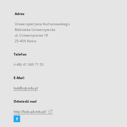
Adres
Uniwersytet Jana Kochanowskiego
Biblioteka Uniwersytecka
ul. Uniwersytecka 19
25-406 Kielce
Telefon
(+48) 41 349 71 55
E-Mail
buk@ujk.edu.pl
Odwiedź nas!
http://buk.ujk.edu.pl/
Facebook
Link