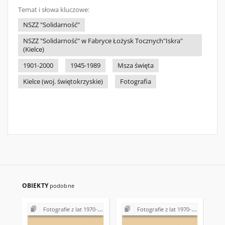
Temat i słowa kluczowe:
NSZZ "Solidarność"
NSZZ "Solidarność" w Fabryce Łożysk Tocznych"Iskra"
(Kielce)
1901-2000
1945-1989
Msza święta
Kielce (woj. świętokrzyskie)
Fotografia
OBIEKTY
podobne
Fotografie z lat 1970-1996
Fotografie z lat 1970-1996