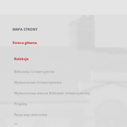
zewnętrzny,
otworzy
się
w
nowej
MAPA STRONY
karcie
Strona główna
Kolekcje
Biblioteka Uniwersytecka
Wydawnictwo Uniwersyteckie
Wydawnictwa własne Biblioteki Uniwersyteckiej
Projekty
Rozprawy doktorskie
...