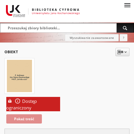
Wyszukiwanie zaawansowane
?
OBIEKT
Dostęp
ograniczony
Pokaż treść