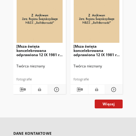
[Msza święta
[Msza święta
Se
koncelebrowana
koncelebrowana
de
odprawiona 12 IX 1981 r.
odprawiona 12 IX 1981 r.
Św
przed budynkiem
przed budynkiem
"So
Fabryki Łożysk Tocznych
Fabryki Łożysk Tocznych
Twórca nieznany
Twórca nieznany
Twó
"Iskra" w Kielcach]
"Iskra" w Kielcach]
fotografie
fotografie
mas
Więcej
DANE KONTAKTOWE