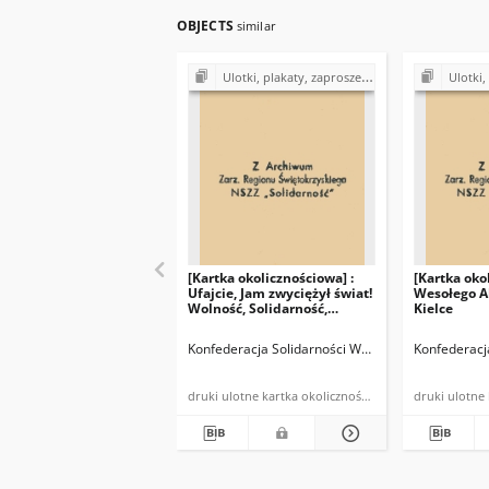
OBJECTS
similar
Ulotki, plakaty, zaproszenia, cegiełki, kartki okolicznościowe, kalendarzyki z lat 1980-1990
Ulotki, plakaty, zaproszeni
[Kartka okolicznościowa] :
[Kartka oko
Ufajcie, Jam zwyciężył świat!
Wesołego A
Wolność, Solidarność,
Kielce
Prawda - Alleluja! 1988 - KSW
Sowa Kielce
Konfederacja Solidarności Walczącej w Kielcach
Konfederacj
druki ulotne kartka okolicznościowa powielona