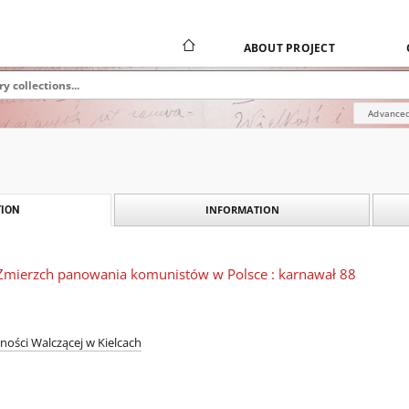
ABOUT PROJECT
Advanced
INFORMATION
ION
: ] Zmierzch panowania komunistów w Polsce : karnawał 88
ności Walczącej w Kielcach