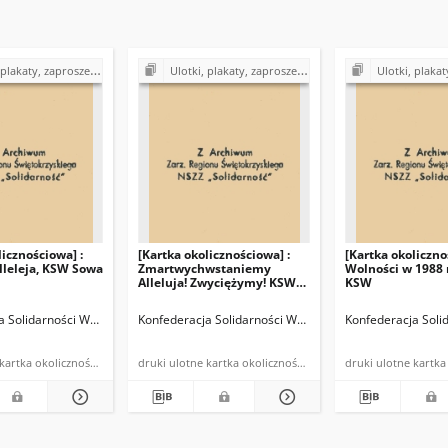
a, cegiełki, kartki okolicznościowe, kalendarzyki z lat 1980-1990
Ulotki, plakaty, zaproszenia, cegiełki, kartki okolicznościowe, kalendarzyki z lat 1980-1990
Ulotki, plakaty, zaproszenia, cegiełki, kartki okol
licznościowa] :
[Kartka okolicznościowa] :
[Kartka okoliczno
lleleja, KSW Sowa
Zmartwychwstaniemy
Wolności w 1988 r
Alleluja! Zwyciężymy! KSW
KSW
Sowa - Kielce
a Solidarności Walczącej w Kielcach
Konfederacja Solidarności Walczącej w Kielcach
Konfederacja Soli
druki ulotne kartka okolicznościowa
druki ulotne kartka okolicznościowa powielona
druki ulot