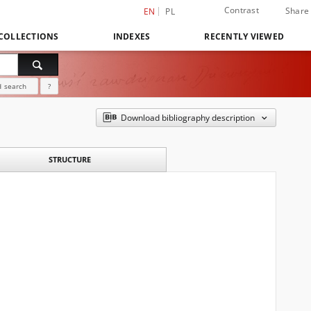
Contrast
Share
EN
PL
COLLECTIONS
INDEXES
RECENTLY VIEWED
 search
?
Download bibliography description
STRUCTURE