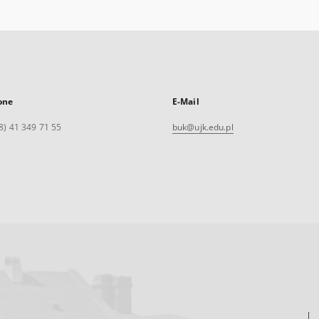
one
E-Mail
8) 41 349 71 55
buk@ujk.edu.pl