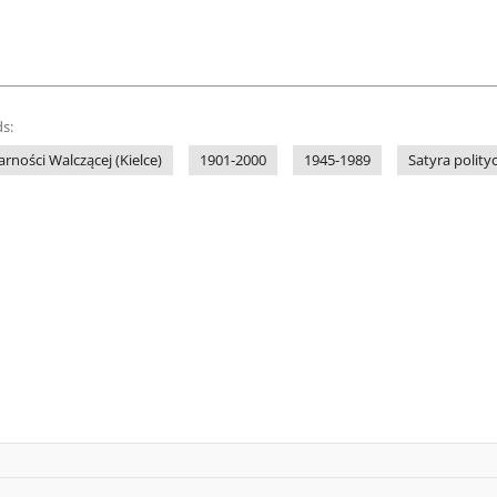
s:
rności Walczącej (Kielce)
1901-2000
1945-1989
Satyra polity