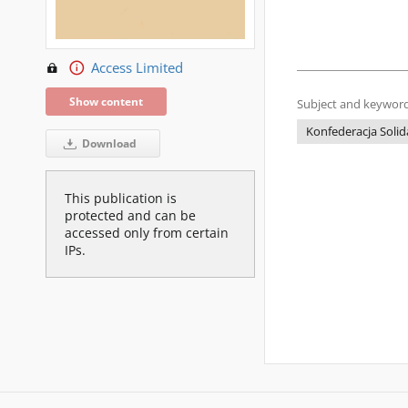
Access Limited
Show content
Subject and keyword
Konfederacja Solida
Download
This publication is
protected and can be
accessed only from certain
IPs.