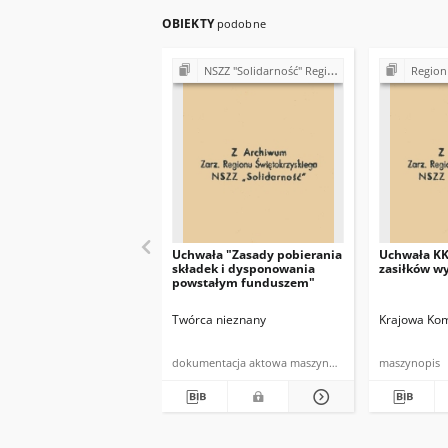
OBIEKTY
podobne
NSZZ "Solidarność" Region Świętokrzyski (sprawy organizacyjne)
Region Świętokrzyski NSZZ
Uchwała "Zasady pobierania
Uchwała KK
składek i dysponowania
zasiłków 
powstałym funduszem"
Twórca nieznany
Krajowa Kom
dokumentacja aktowa maszynopis powielony
maszynopis