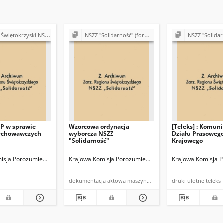
 "Solidarność". Delegatura Ostrowiec Świętokrzyski (1980-1981)
NSZZ "Solidarność" (formalno-prawne podstawy działalności)
NSZZ "Solidarność" Region Święto
P w sprawie
Wzorcowa ordynacja
[Teleks] : Komuni
wychowawczych
wyborcza NSZZ
Działu Prasowego
"Solidarność"
Krajowego
isja Porozumiewawcza NSZZ "Solidarnosć"
Krajowa Komisja Porozumiewawcza NSZZ "Solidarność"
Krajowa Komisja 
dokumentacja aktowa maszynopis powielony
druki ulotne teleks