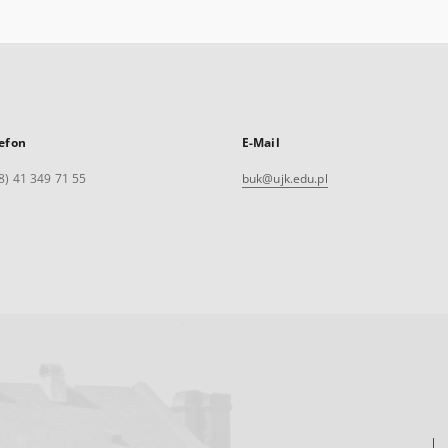
efon
E-Mail
8) 41 349 71 55
buk@ujk.edu.pl