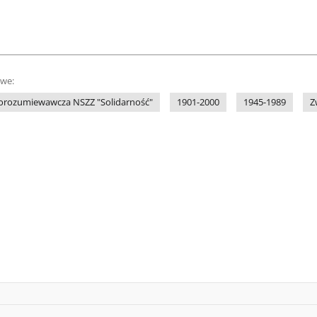
owe:
orozumiewawcza NSZZ "Solidarność"
1901-2000
1945-1989
Z