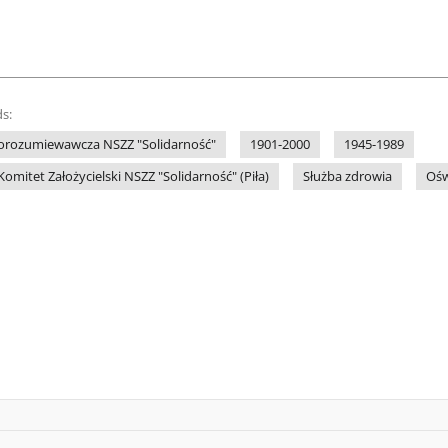
s:
orozumiewawcza NSZZ "Solidarność"
1901-2000
1945-1989
mitet Założycielski NSZZ "Solidarność" (Piła)
Służba zdrowia
Ośw