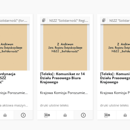
 (formalno-prawne podstawy działalności)
NSZZ "Solidarność" Region Świętokrzyski - teleksy (1981)
NSZZ "Solidarność" Region Święto
rdynacja
[Teleks] : Komunikat nr 14
[Teleks] : Komuni
NSZZ
Działu Prasowego Biura
Działu Prasowego
ć"
Krajowego
Krajowego
rnosć"
isja Porozumiewawcza NSZZ "Solidarność"
Krajowa Komisja Porozumiewawcza NSZZ "Solidarność"
Krajowa Komisja 
dokumentacja aktowa maszynopis powielony
druki ulotne teleks
druki ulotne teleks