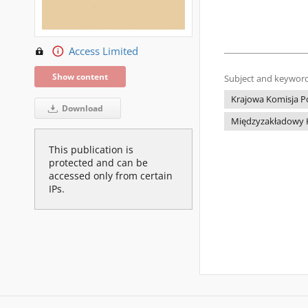
Access Limited
Show content
Subject and keyword
Krajowa Komisja P
Download
Międzyzakładowy Ko
This publication is
protected and can be
accessed only from certain
IPs.