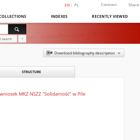
Contrast
Share
EN
PL
COLLECTIONS
INDEXES
RECENTLY VIEWED
 search
?
Download bibliography description
STRUCTURE
wniosek MKZ NSZZ "Solidarność" w Pile