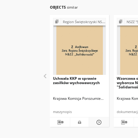
OBJECTS
similar
Region Świętokrzyski NSZZ "Solidarność". Delegatura Ostrowiec Świętokrzyski (1980-1981)
NSZZ "Solidarność"
Uchwała KKP w sprawie
Wzorcowa o
zasiłków wychowawczych
wyborcza 
"Solidarnoś
Krajowa Komisja Porozumiewawcza NSZZ "Solida
Krajowa Kom
maszynopis