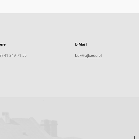
one
E-Mail
8) 41 349 71 55
buk@ujk.edu.pl