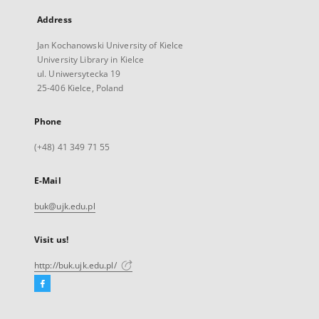
Address
Jan Kochanowski University of Kielce
University Library in Kielce
ul. Uniwersytecka 19
25-406 Kielce, Poland
Phone
(+48) 41 349 71 55
E-Mail
buk@ujk.edu.pl
Visit us!
http://buk.ujk.edu.pl/
Facebook
External
link,