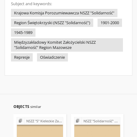
Subject and keywords:
Krajowa Komisja Porozumiewawcza NSZZ "Solidarność"
Region Świętokrzyski (NSZZ "Solidarność")
1901-2000
1945-1989
Międzyzakładowy Komitet Założycielski NSZZ
"Solidarność" Region Mazowsze
Represje
Oświadczenie
OBJECTS
similar
NSZZ "S" Kieleckie Zakłady Przemysłu Wapienniczego Miedzianka k/Kielc
NSZZ "Solidarność" w Zespole Opieki Zdrowotnej w Kazimierzy Wielkiej