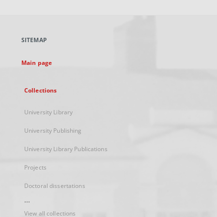
will
open
in
a
SITEMAP
new
tab
Main page
Collections
University Library
University Publishing
University Library Publications
Projects
Doctoral dissertations
...
View all collections