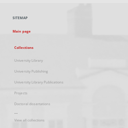
open
in
a
SITEMAP
new
tab
Main page
Collections
University Library
University Publishing
University Library Publications
Projects
Doctoral dissertations
...
View all collections