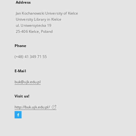
Address
Jan Kochanowski University of Kielce
University Library in Kielce
ul. Uniwersytecka 19
25-406 Kielce, Poland
Phone
(+48) 41 349 71 55
E-Mail
buk@ujk.edu.pl
Visit us!
http://buk.ujk.edu.pl/
Facebook
External
link,
will