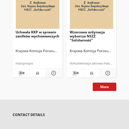
Uchwała KKP w sprawie
Wzorcowa ordynacja
[Te
zasiłków wychowawczych
wyborcza NSZZ
14
"Solidarność"
Bi
Krajowa Komisja Porozumiewawcza NSZZ "Solidarnosć"
Krajowa Komisja Porozumiewawcza N
Kra
maszynopis
dokumentacja aktowa maszynopi
More
CONTACT DETAILS