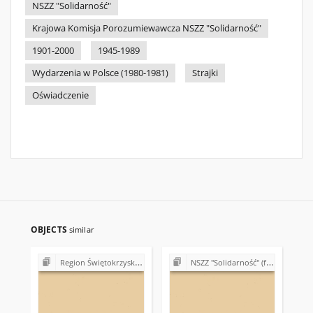
NSZZ "Solidarność"
Krajowa Komisja Porozumiewawcza NSZZ "Solidarność"
1901-2000
1945-1989
Wydarzenia w Polsce (1980-1981)
Strajki
Oświadczenie
OBJECTS
similar
Region Świętokrzyski NSZZ "Solidarność". Delegatura Ostrowiec Świętokrzyski (1980-1981)
NSZZ "Solidarność" (formalno-prawne podstawy działalności)