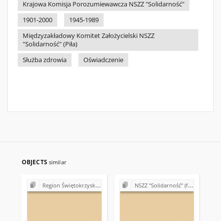
Krajowa Komisja Porozumiewawcza NSZZ "Solidarność"
1901-2000
1945-1989
Międzyzakładowy Komitet Założycielski NSZZ
"Solidarność" (Piła)
Służba zdrowia
Oświadczenie
OBJECTS
similar
Region Świętokrzyski NSZZ "Solidarność". Delegatura Ostrowiec Świętokrzyski (1980-1981)
NSZZ "Solidarność" (formalno-prawne podstawy działalności)