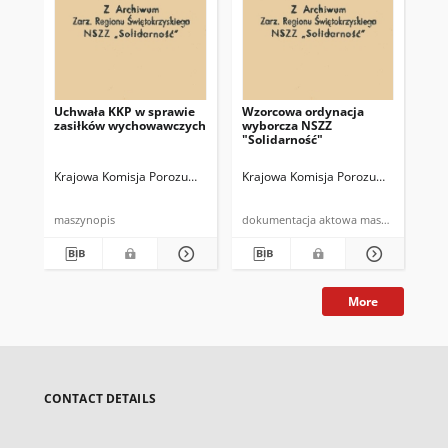
Uchwała KKP w sprawie
Wzorcowa ordynacja
[Te
zasiłków wychowawczych
wyborcza NSZZ
14
"Solidarność"
Bi
Krajowa Komisja Porozumiewawcza NSZZ "Solidarnosć"
Krajowa Komisja Porozumiewawcza N
Kra
maszynopis
dokumentacja aktowa maszynopi
More
CONTACT DETAILS