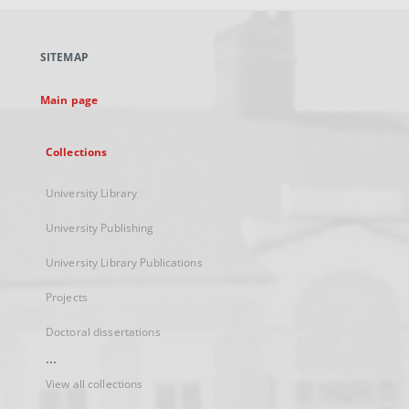
open
in
a
SITEMAP
new
tab
Main page
Collections
University Library
University Publishing
University Library Publications
Projects
Doctoral dissertations
...
View all collections