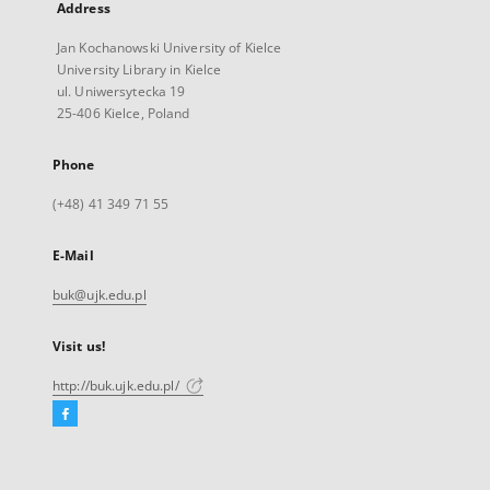
Address
Jan Kochanowski University of Kielce
University Library in Kielce
ul. Uniwersytecka 19
25-406 Kielce, Poland
Phone
(+48) 41 349 71 55
E-Mail
buk@ujk.edu.pl
Visit us!
http://buk.ujk.edu.pl/
Facebook
External
link,
will