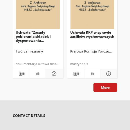
Uchwała "Zasady
Uchwała KKP w sprawie
Wz
pobierania składek i
zasiłków wychowawczych
wy
dysponowania
"So
powstałym funduszem"
Twórca nieznany
Krajowa Komisja Porozumiewawcza N
Kra
dokumentacja aktowa maszynopis powielony
maszynopis
More
CONTACT DETAILS