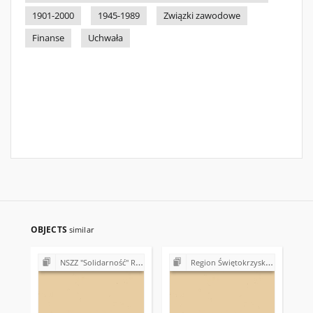
1901-2000
1945-1989
Związki zawodowe
Finanse
Uchwała
OBJECTS
similar
NSZZ "Solidarność" Region Świętokrzyski (sprawy organizacyjne)
Region Świętokrzyski NSZZ "Solidarność". Delegatura Ostrowiec Świętokrzyski (1980-1981)