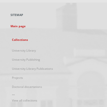
open
in
a
SITEMAP
new
tab
Main page
Collections
University Library
University Publishing
University Library Publications
Projects
Doctoral dissertations
...
View all collections