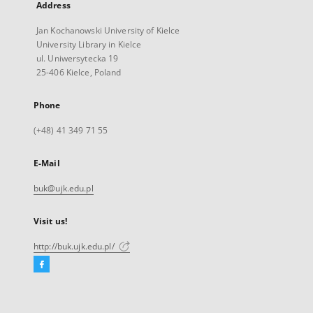
Address
Jan Kochanowski University of Kielce
University Library in Kielce
ul. Uniwersytecka 19
25-406 Kielce, Poland
Phone
(+48) 41 349 71 55
E-Mail
buk@ujk.edu.pl
Visit us!
http://buk.ujk.edu.pl/
Facebook
External
link,
will