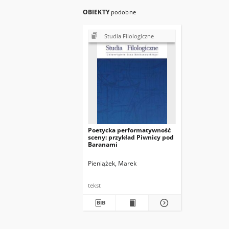
OBIEKTY
podobne
Studia Filologiczne
Poetycka performatywność
sceny: przykład Piwnicy pod
Baranami
Pieniążek, Marek
tekst