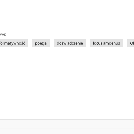
owe:
formatywność
poezja
doświadczenie
locus amoenus
O