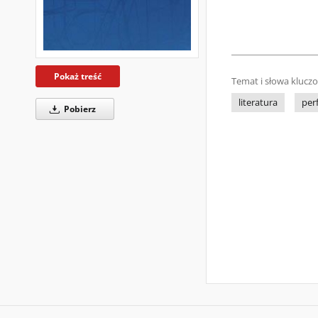
Pokaż treść
Temat i słowa klucz
literatura
per
Pobierz