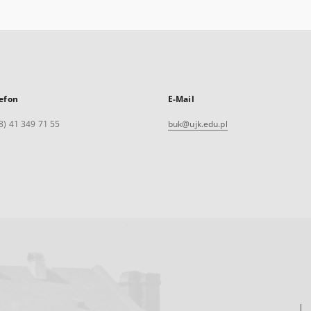
efon
E-Mail
8) 41 349 71 55
buk@ujk.edu.pl