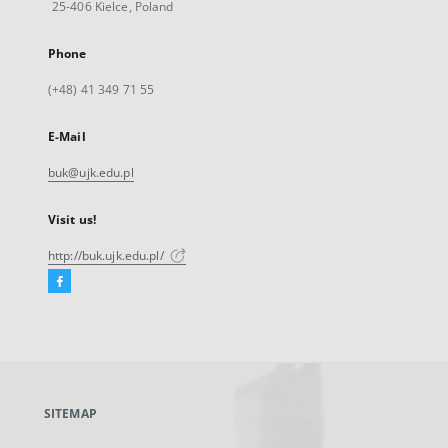
25-406 Kielce, Poland
Phone
(+48) 41 349 71 55
E-Mail
buk@ujk.edu.pl
Visit us!
http://buk.ujk.edu.pl/
Facebook
External
link,
will
open
in
a
SITEMAP
new
tab