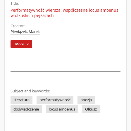
Title:
Performatywność wiersza: współczesne locus amoenus
w olkuskich pejzażach
Creator:
Pieniążek, Marek
More
Subject and keywords:
literatura
performatywność
poezja
doświadczenie
locus amoenus
Olkusz