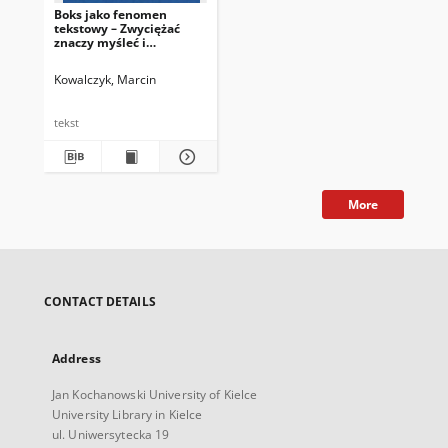
Boks jako fenomen
tekstowy – Zwyciężać
znaczy myśleć i
pięściarskie przesłanie
Leopolda Tyrmanda
Kowalczyk, Marcin
tekst
More
CONTACT DETAILS
Address
Jan Kochanowski University of Kielce
University Library in Kielce
ul. Uniwersytecka 19