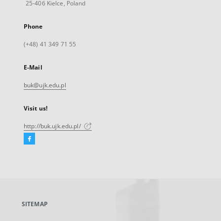
25-406 Kielce, Poland
Phone
(+48) 41 349 71 55
E-Mail
buk@ujk.edu.pl
Visit us!
http://buk.ujk.edu.pl/
Facebook
External
link,
will
open
in
a
SITEMAP
new
tab