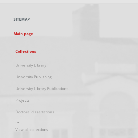
open
in
a
SITEMAP
new
tab
Main page
Collections
University Library
University Publishing
University Library Publications
Projects
Doctoral dissertations
...
View all collections