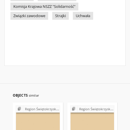
Komisja Krajowa NSZZ "Solidarność"
Związki zawodowe
Strajki
Uchwała
OBJECTS
similar
Region Świętokrzyski NSZZ "Solidarność". Delegatura Starachowice
Region Świętokrzyski NSZZ "Solidarność". Delegatura Starachowice