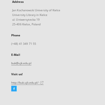
Address
Jan Kochanowski University of Kielce
University Library in Kielce
ul. Uniwersytecka 19
25-406 Kielce, Poland
Phone
(+48) 41 349 71 55
E-Mail
buk@ujk.edu.pl
Visit us!
http://buk.ujk.edu.pl/
Facebook
External
link,
will