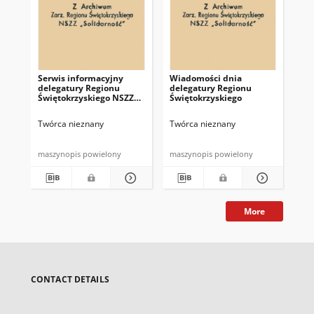
Serwis informacyjny
Wiadomości dnia
Uc
delegatury Regionu
delegatury Regionu
Re
Świętokrzyskiego NSZZ
Świętokrzyskiego
Św
"Solidarność"
"So
z d
Twórca nieznany
Twórca nieznany
Twó
maszynopis powielony
maszynopis powielony
mas
More
CONTACT DETAILS