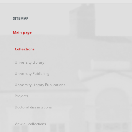
open
in
a
SITEMAP
new
tab
Main page
Collections
University Library
University Publishing
University Library Publications
Projects
Doctoral dissertations
...
View all collections