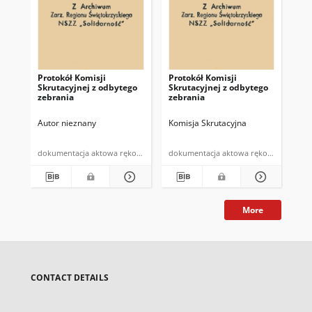
Protokół Komisji
Protokół Komisji
Pro
Skrutacyjnej z odbytego
Skrutacyjnej z odbytego
ze
zebrania
zebrania
"So
Gm
dni
Autor nieznany
Komisja Skrutacyjna
Aut
dokumentacja aktowa rękopis
dokumentacja aktowa rękopis
More
CONTACT DETAILS