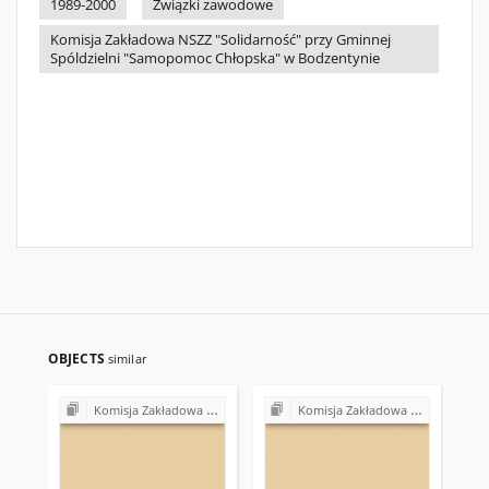
1989-2000
Związki zawodowe
Komisja Zakładowa NSZZ "Solidarność" przy Gminnej
Spóldzielni "Samopomoc Chłopska" w Bodzentynie
OBJECTS
similar
Komisja Zakładowa NSZZ "Solidarność" przy Gminnej Spółdzielni "Samopomoc Chłopska" w Bodzentynie
Komisja Zakładowa NSZZ "Solidarność" przy Gminnej Spółdzielni "Samopomoc Chłopska" w Bodzentynie