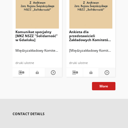
Komunikat specjalny
Ankieta dla
St
[MKZ NSZZ "Solidarność"
przedstawicieli
Ko
w Gdańsku]
Zakładowych Komitetów
Po
Założycielskich
Pr
skupionych w MKZ NSZZ
MK
Międzyzakładowy Komitet Założycielski NSZZ "Solidarność" w Gdańsku
[Międzyzakładowy Komitet Założyciel
Kra
"Solidarność" – Gdańsk w
w S
sprawie realizacji
programu podwyżek płac
druki ulotne
druki ulotne
More
CONTACT DETAILS