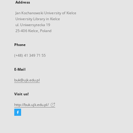
Address
Jan Kochanowski University of Kielce
University Library in Kielce
ul. Uniwersytecka 19
25-406 Kielce, Poland
Phone
(+48) 41 349 71 55
E-Mail
buk@ujk.edu.pl
Visit us!
http://buk.ujk.edu.pl/
Facebook
External
link,
will