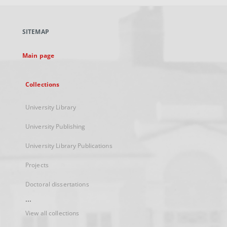
open
in
a
SITEMAP
new
tab
Main page
Collections
University Library
University Publishing
University Library Publications
Projects
Doctoral dissertations
...
View all collections