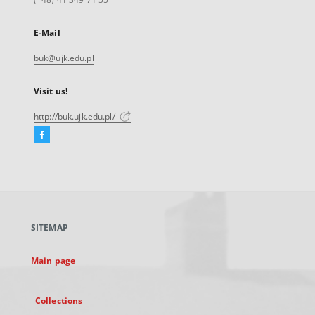
E-Mail
buk@ujk.edu.pl
Visit us!
http://buk.ujk.edu.pl/
Facebook
External
link,
will
open
in
a
SITEMAP
new
tab
Main page
Collections