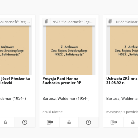
ść" Region Świętokrzyski (lata 90.)
NSZZ "Solidarność" Region Świętokrzyski (lata 90.)
NSZZ "Solidarność" Region Świ
 Józef Płoskonka
Petycja Pani Hanna
Uchwała ZRŚ nr z
ielecki
Suchocka premier RP
31.08.92 r.
ldemar (1954- )
Bartosz, Waldemar (1954- )
Bartosz, Waldemar
druki ulotne
maszynopis powiel