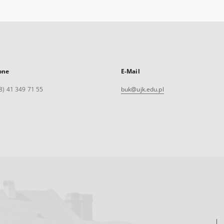
one
E-Mail
8) 41 349 71 55
buk@ujk.edu.pl