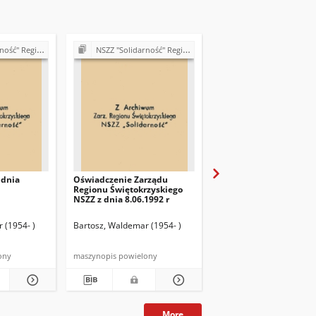
ętokrzyski (lata 90.)
NSZZ "Solidarność" Region Świętokrzyski (lata 90.)
NSZZ "Solidarność" Region Świętokrzyski (l
 dnia
Oświadczenie Zarządu
Stanowisko Klubu Myśl
Regionu Świętokrzyskiego
Społecznej Regionu
NSZZ z dnia 8.06.1992 r
Świętokrzyskiego ws.
samorządności lokalne
 (1954- )
Bartosz, Waldemar (1954- )
Bartosz, Waldemar (1954
ony
maszynopis powielony
maszynopis powielony
More