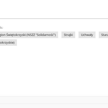
s:
gion Świętokrzyski (NSZZ "Solidarność")
Strajki
Uchwały
Star
tokrzyskie)