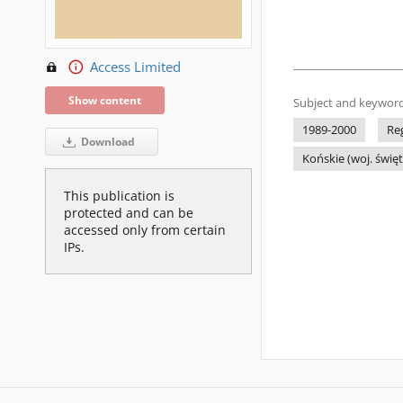
Access Limited
Show content
Subject and keyword
1989-2000
Re
Download
Końskie (woj. świę
This publication is
protected and can be
accessed only from certain
IPs.