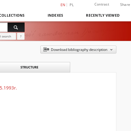
Contrast
Share
EN
PL
COLLECTIONS
INDEXES
RECENTLY VIEWED
 search
?
Download bibliography description
STRUCTURE
5.1993r.