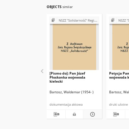
OBJECTS
similar
NSZZ "Solidarność" Region Świętokrzyski (lata 90.)
NSZZ "Solidarno
[Pismo do]: Pan Józef
Petycja Pan
Płoskonka wojewoda
wojewoda k
kielecki
Bartosz, Waldemar (1954- )
Bartosz, Wa
dokumentacja aktowa
druki ulotne