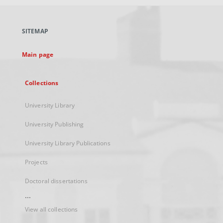
open
in
a
SITEMAP
new
tab
Main page
Collections
University Library
University Publishing
University Library Publications
Projects
Doctoral dissertations
...
View all collections