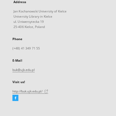
Address
Jan Kochanowski University of Kielce
University Library in Kielce
ul. Uniwersytecka 19
25-406 Kielce, Poland
Phone
(+48) 41 349 71 55
E-Mail
buk@ujk.edu.pl
Visit us!
http://buk.ujk.edu.pl/
Facebook
External
link,
will