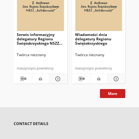
Serwis informacyjny
Wiadomości dnia
Uc
delegatury Regionu
delegatury Regionu
Re
Świętokrzyskiego NSZZ
Świętokrzyskiego
Św
"Solidarność"
"So
z d
Twórca nieznany
Twórca nieznany
Twó
maszynopis powielony
maszynopis powielony
mas
More
CONTACT DETAILS