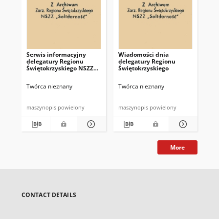
Serwis informacyjny
Wiadomości dnia
Uc
delegatury Regionu
delegatury Regionu
Re
Świętokrzyskiego NSZZ
Świętokrzyskiego
Św
"Solidarność"
"So
z d
Twórca nieznany
Twórca nieznany
Twó
maszynopis powielony
maszynopis powielony
mas
More
CONTACT DETAILS