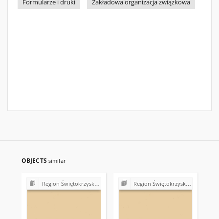
Formularze i druki
Zakładowa organizacja związkowa
OBJECTS
similar
Region Świętokrzyski NSZZ "Solidarność". Delegatura Starachowice
Region Świętokrzyski NSZZ "Solidarność". Delegatura Starachowice