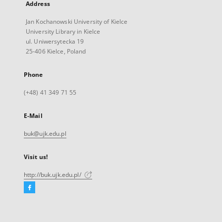
Address
Jan Kochanowski University of Kielce
University Library in Kielce
ul. Uniwersytecka 19
25-406 Kielce, Poland
Phone
(+48) 41 349 71 55
E-Mail
buk@ujk.edu.pl
Visit us!
http://buk.ujk.edu.pl/
Facebook
External
link,
will