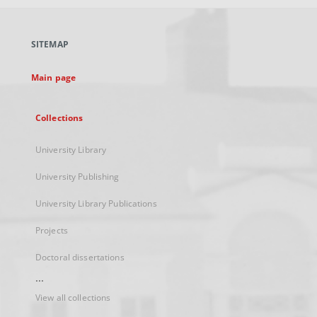
open
in
a
SITEMAP
new
tab
Main page
Collections
University Library
University Publishing
University Library Publications
Projects
Doctoral dissertations
...
View all collections