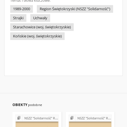
Temat i słowa kluczowe:
1989-2000
Region Świętokrzyski (NSZZ "Solidarność")
Strajki
Uchwały
Starachowice (woj. świętokrzyskie)
Końskie (woj. świętokrzyskie)
OBIEKTY
podobne
NSZZ "Solidarność" Region Świętokrzyski (lata 90.)
NSZZ "Solidarność" Region Świętokrzyski (lata 90.)