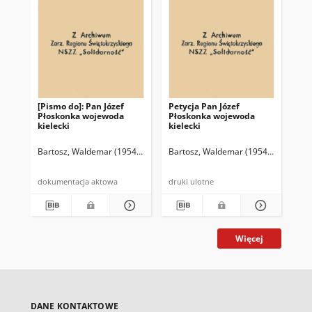
[Pismo do]: Pan Józef
Petycja Pan Józef
Pe
Płoskonka wojewoda
Płoskonka wojewoda
Su
kielecki
kielecki
Bartosz, Waldemar (1954- )
Bartosz, Waldemar (1954- )
Bar
dokumentacja aktowa
druki ulotne
dru
Więcej
DANE KONTAKTOWE