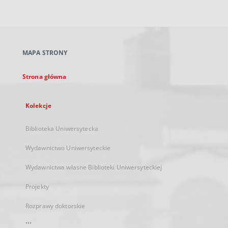
zewnętrzny,
otworzy
się
w
nowej
MAPA STRONY
karcie
Strona główna
Kolekcje
Biblioteka Uniwersytecka
Wydawnictwo Uniwersyteckie
Wydawnictwa własne Biblioteki Uniwersyteckiej
Projekty
Rozprawy doktorskie
...