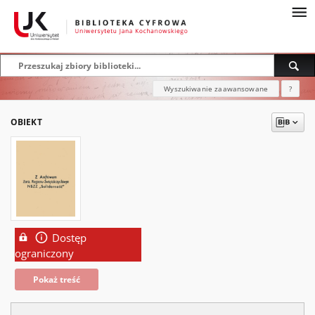
Wyszukiwanie zaawansowane
?
OBIEKT
Dostęp
ograniczony
Pokaż treść