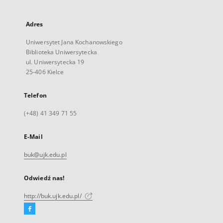
Adres
Uniwersytet Jana Kochanowskiego
Biblioteka Uniwersytecka
ul. Uniwersytecka 19
25-406 Kielce
Telefon
(+48) 41 349 71 55
E-Mail
buk@ujk.edu.pl
Odwiedź nas!
http://buk.ujk.edu.pl/
Facebook
Link