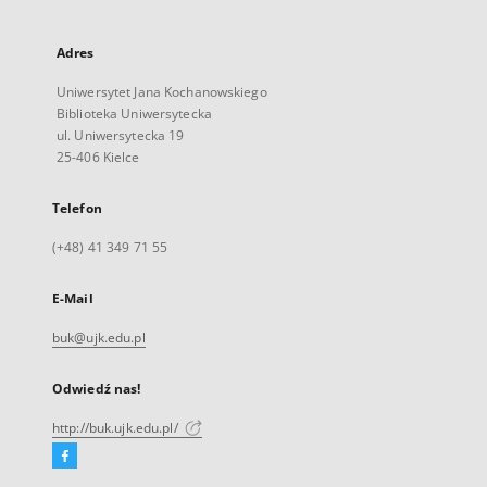
Adres
Uniwersytet Jana Kochanowskiego
Biblioteka Uniwersytecka
ul. Uniwersytecka 19
25-406 Kielce
Telefon
(+48) 41 349 71 55
E-Mail
buk@ujk.edu.pl
Odwiedź nas!
http://buk.ujk.edu.pl/
Facebook
Link