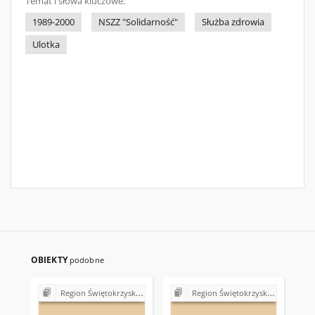
Temat i słowa kluczowe:
1989-2000
NSZZ "Solidarność"
Służba zdrowia
Ulotka
OBIEKTY
podobne
Region Świętokrzyski NSZZ "Solidarność". Delegatura Starachowice
Region Świętokrzyski NSZZ "Solidarność". Delegatura Starachowice