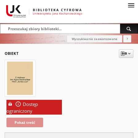
Wyszukiwanie zaawansowane
?
OBIEKT
Dostęp
ograniczony
Pokaż treść