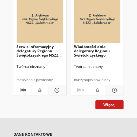
Serwis informacyjny
Wiadomości dnia
Uc
delegatury Regionu
delegatury Regionu
Re
Świętokrzyskiego NSZZ
Świętokrzyskiego
Św
"Solidarność"
"So
z d
Twórca nieznany
Twórca nieznany
Twó
maszynopis powielony
maszynopis powielony
mas
Więcej
DANE KONTAKTOWE