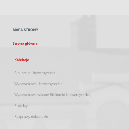
zewnętrzny,
otworzy
się
w
nowej
MAPA STRONY
karcie
Strona główna
Kolekcje
Biblioteka Uniwersytecka
Wydawnictwo Uniwersyteckie
Wydawnictwa własne Biblioteki Uniwersyteckiej
Projekty
Rozprawy doktorskie
...