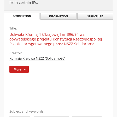
from certain IPs.
DESCRIPTION
INFORMATION
STRUCTURE
Title:
Uchwała K[omisji] k[krajowej] nr 396/94 ws.
obywatelskiego projektu Konstytucji Rzeczypospolitej
Polskiej przygotowanego przez NSZZ Solidarność
Creator:
Komisja Krajowa NSZZ "Solidarność"
More
Subject and keywords: