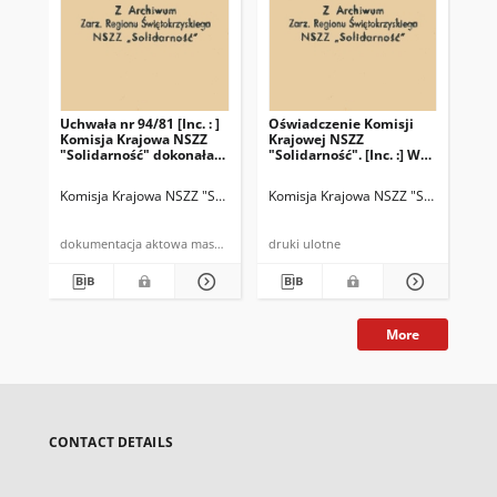
Uchwała nr 94/81 [Inc. : ]
Oświadczenie Komisji
Oś
Komisja Krajowa NSZZ
Krajowej NSZZ
Kr
"Solidarność" dokonała
"Solidarność". [Inc. :] W
"So
analizy aktualnej
dniu 10 listopada br. Sąd
sytuacji […]
Najwyższy zmienił
Komisja Krajowa NSZZ "Solidarność"
Komisja Krajowa NSZZ "Solidarność"
Kom
postanowienie Sądu
Wojewódzkiego w
Warszawie […]
dokumentacja aktowa maszynopis powielony
druki ulotne
dru
More
CONTACT DETAILS