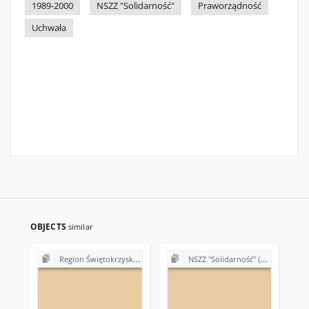
1989-2000
NSZZ "Solidarność"
Praworządność
Uchwała
OBJECTS
similar
Region Świętokrzyski NSZZ "Solidarność". Delegatura Ostrowiec Świętokrzyski (1980-1981)
NSZZ "Solidarność" (1980-1981)