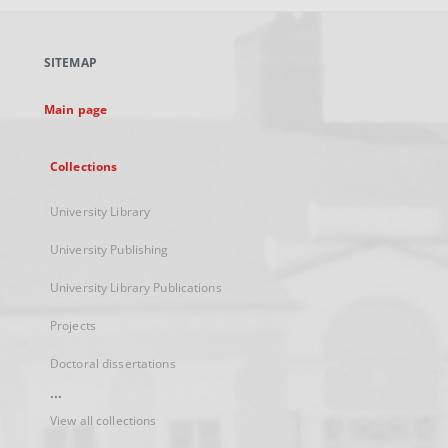
open
in
a
SITEMAP
new
tab
Main page
Collections
University Library
University Publishing
University Library Publications
Projects
Doctoral dissertations
...
View all collections