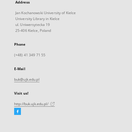
Address
Jan Kochanowski University of Kielce
University Library in Kielce
ul. Uniwersytecka 19
25-406 Kielce, Poland
Phone
(+48) 41 349 71 55
E-Mail
buk@ujk.edu.pl
Visit us!
http://buk.ujk.edu.pl/
Facebook
External
link,
will