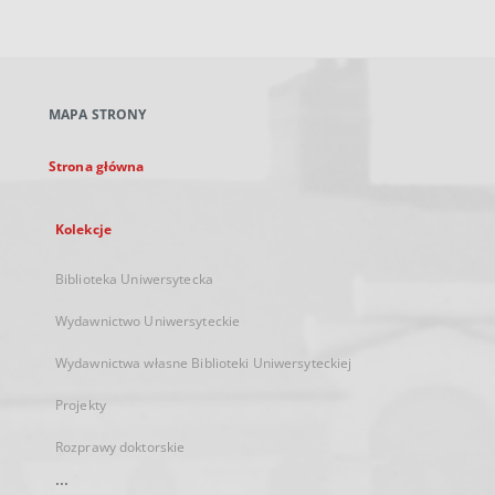
zewnętrzny,
otworzy
się
w
nowej
MAPA STRONY
karcie
Strona główna
Kolekcje
Biblioteka Uniwersytecka
Wydawnictwo Uniwersyteckie
Wydawnictwa własne Biblioteki Uniwersyteckiej
Projekty
Rozprawy doktorskie
...