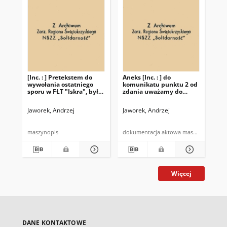
[Inc. : ] Pretekstem do
Aneks [Inc. : ] do
Kom
wywołania ostatniego
komunikatu punktu 2 od
"So
sporu w FŁT "Iskra", był
zdania uważamy do
na
wniosek komisji
zamknięcia nawiasu […]
od 
wydziałowej z
Jaworek, Andrzej
Jaworek, Andrzej
Gaj
narzędziowni, o
obniżenie bazy
miesięcznego wyrobienia
maszynopis
dokumentacja aktowa maszynopis
Więcej
DANE KONTAKTOWE