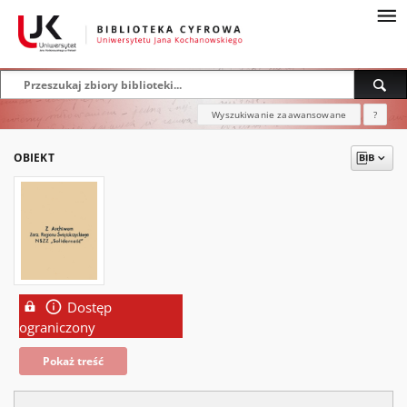
Wyszukiwanie zaawansowane
?
OBIEKT
Dostęp
ograniczony
Pokaż treść