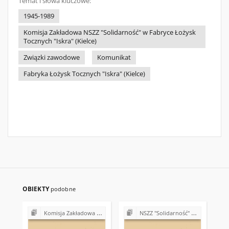
Temat i słowa kluczowe:
1945-1989
Komisja Zakładowa NSZZ "Solidarność" w Fabryce Łożysk
Tocznych "Iskra" (Kielce)
Związki zawodowe
Komunikat
Fabryka Łożysk Tocznych "Iskra" (Kielce)
OBIEKTY
podobne
Komisja Zakładowa NSZZ "Solidarność" w Fabryce Łożysk Tocznych "Iskra" w Kielcach (lata 90.)
NSZZ "Solidarność" w Fabryce Łożysk Tocznych "Iskra" w Kielcach (1989)