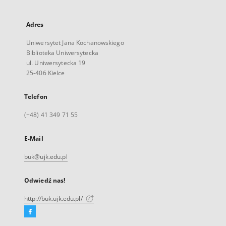
Adres
Uniwersytet Jana Kochanowskiego
Biblioteka Uniwersytecka
ul. Uniwersytecka 19
25-406 Kielce
Telefon
(+48) 41 349 71 55
E-Mail
buk@ujk.edu.pl
Odwiedź nas!
http://buk.ujk.edu.pl/
Facebook
Link