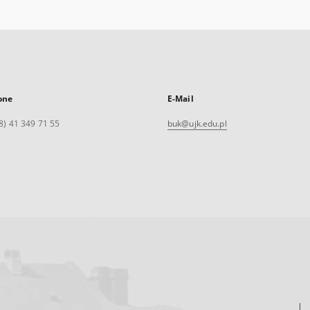
one
E-Mail
8) 41 349 71 55
buk@ujk.edu.pl