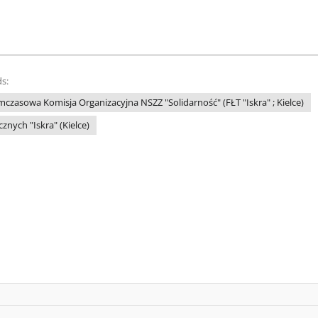
s:
mczasowa Komisja Organizacyjna NSZZ "Solidarność" (FŁT "Iskra" ; Kielce)
znych "Iskra" (Kielce)