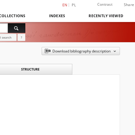
Contrast
Share
EN
PL
COLLECTIONS
INDEXES
RECENTLY VIEWED
 search
?
Download bibliography description
STRUCTURE