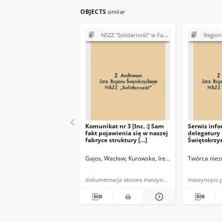
OBJECTS
similar
NSZZ "Solidarność" w Fabryce Łożysk Tocznych "Iskra" w Kielcach (1989)
Region Świętokrzys
Komunikat nr 3 [Inc. :] Sam
Serwis inf
fakt pojawienia się w naszej
delegatury
fabryce struktury […]
Świętokrzy
"Solidarnoś
Gajos, Wacław
Kurowska, Irena
Jaworek, Andrzej
Twórca niez
dokumentacja aktowa maszynopis
maszynopis 