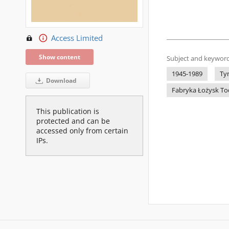
Access Limited
Show content
Subject and keyword
1945-1989
Ty
Download
Fabryka Łożysk Toc
This publication is
protected and can be
accessed only from certain
IPs.