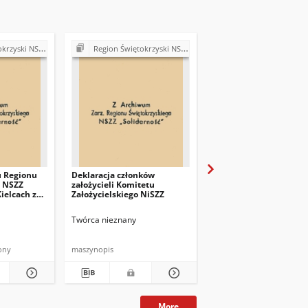
ość". Delegatura Starachowice
Region Świętokrzyski NSZZ "Solidarność". Delegatura Starachowice
Komisja Zakładowa NSZZ "Solidarność" w Skarżyskich Zakładach Obuwia w Skarży
u Regionu
Deklaracja członków
[Pismo ] : Do Kierownik
o NSZZ
założycieli Komitetu
Księgowości Wynarodz
ielcach z
Założycielskiego NiSZZ
SZO w/m
81 r.
Twórca nieznany
Twórca nieznany
ony
maszynopis
rękopis
More