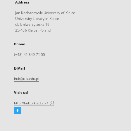
Address
Jan Kochanowski University of Kielce
University Library in Kielce
ul. Uniwersytecka 19
25-406 Kielce, Poland
Phone
(+48) 41 349 71 55
E-Mail
buk@ujk.edu.pl
Visit us!
http://buk.ujk.edu.pl/
Facebook
External
link,
will