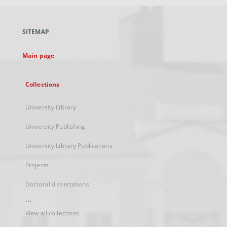
open
in
a
SITEMAP
new
tab
Main page
Collections
University Library
University Publishing
University Library Publications
Projects
Doctoral dissertations
...
View all collections