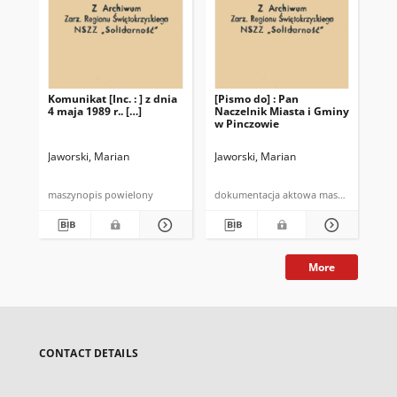
Komunikat [Inc. : ] z dnia
[Pismo do] : Pan
[Pi
4 maja 1989 r.. […]
Naczelnik Miasta i Gminy
Nac
w Pinczowie
w 
Jaworski, Marian
Jaworski, Marian
Jaw
maszynopis powielony
dokumentacja aktowa maszynopis
More
CONTACT DETAILS