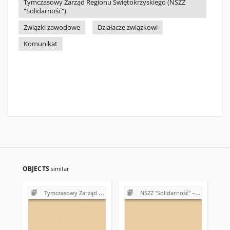
Tymczasowy Zarząd Regionu Świętokrzyskiego (NSZZ
"Solidarność")
Związki zawodowe
Działacze związkowi
Komunikat
OBJECTS
similar
Tymczasowy Zarząd Regionu Świętokrzyskiego NSZZ "Solidarność" (1989)
NSZZ "Solidarność" – różne Koła, Komisje i Delegatury w Regionie Świętokrzyskim (1989-1990)