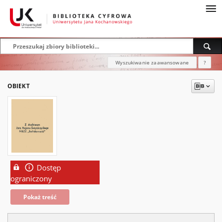
Wyszukiwanie zaawansowane
?
OBIEKT
Dostęp
ograniczony
Pokaż treść