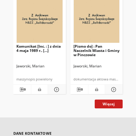
Komunikat [Inc. : ] z dnia
[Pismo do] : Pan
[Pi
4 maja 1989 r.. […]
Naczelnik Miasta i Gminy
Nac
w Pinczowie
w 
Jaworski, Marian
Jaworski, Marian
Jaw
maszynopis powielony
dokumentacja aktowa maszynopis
Więcej
DANE KONTAKTOWE