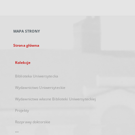
zewnętrzny,
otworzy
się
w
nowej
MAPA STRONY
karcie
Strona główna
Kolekcje
Biblioteka Uniwersytecka
Wydawnictwo Uniwersyteckie
Wydawnictwa własne Biblioteki Uniwersyteckiej
Projekty
Rozprawy doktorskie
...