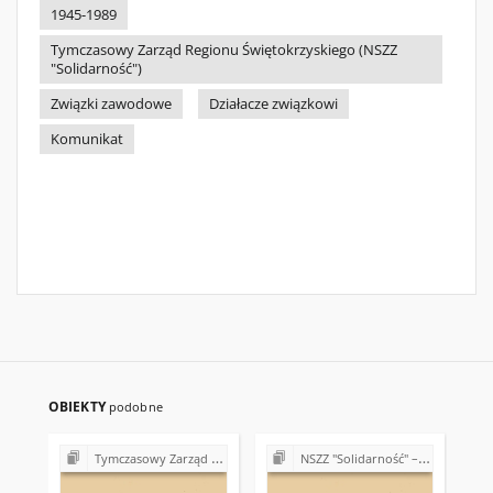
1945-1989
Tymczasowy Zarząd Regionu Świętokrzyskiego (NSZZ
"Solidarność")
Związki zawodowe
Działacze związkowi
Komunikat
OBIEKTY
podobne
Tymczasowy Zarząd Regionu Świętokrzyskiego NSZZ "Solidarność" (1989)
NSZZ "Solidarność" – różne Koła, Komisje i Delegatury w Regionie Świętokrzyskim (1989-1990)