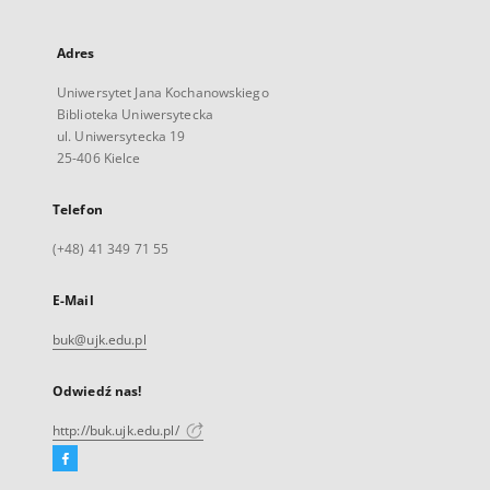
Adres
Uniwersytet Jana Kochanowskiego
Biblioteka Uniwersytecka
ul. Uniwersytecka 19
25-406 Kielce
Telefon
(+48) 41 349 71 55
E-Mail
buk@ujk.edu.pl
Odwiedź nas!
http://buk.ujk.edu.pl/
Facebook
Link