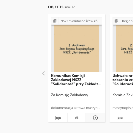
OBJECTS
similar
NSZZ "Solidarność" w różnych zakładach pracy objętych działalnością Zarządu Regionu Świętokrzyskiego
Region Świętokrzys
Komunikat Komisji
Uchwała nr
Zakładowej NSZZ
zebraniu c
"Solidarność" przy Zakładzie
"Solidarno
Rezystorów w Szczucinie
Starachowic
Za Komisję Zakładową
Komisja Zak
dokumentacja aktowa maszynopis
maszynopis 