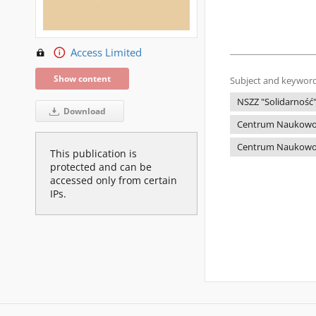
Access Limited
Show content
Subject and keyword
NSZZ "Solidarność
Download
Centrum Naukowo-P
Centrum Naukowo-P
This publication is
protected and can be
accessed only from certain
IPs.