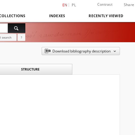
Contrast
Share
EN
PL
COLLECTIONS
INDEXES
RECENTLY VIEWED
 search
?
Download bibliography description
STRUCTURE