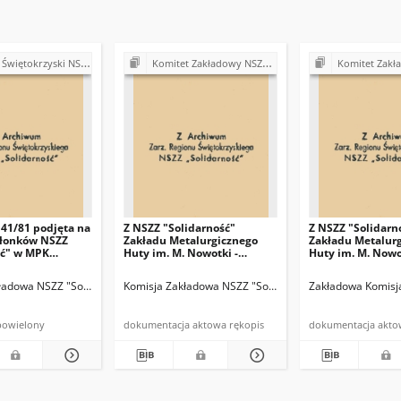
ki NSZZ "Solidarność". Delegatura Starachowice
Komitet Zakładowy NSZZ "Solidarność" Zakładu Metalurgicznego Huty im. M. Nowotki w Ostrowcu Świętokrzyskim
Komitet Zakładowy NSZZ "Solidarność" Zakładu Metalurgicznego 
 41/81 podjęta na
Z NSZZ "Solidarność"
Z NSZZ "Solidarn
złonków NSZZ
Zakładu Metalurgicznego
Zakładu Metalur
ść" w MPK
Huty im. M. Nowotki -
Huty im. M. Nowo
e w dniu 7.10.81r
komunikat dotyczący
ustalenia stanow
odwiedzin cmentarza
załącznik do pro
ładowa NSZZ "Solidarność"
Komisja Zakładowa NSZZ "Solidarność"
Zakładowa Komisj
Zakładowej Komi
Mieszkaniowej
powielony
dokumentacja aktowa rękopis