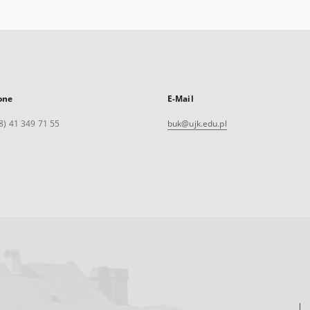
one
E-Mail
8) 41 349 71 55
buk@ujk.edu.pl