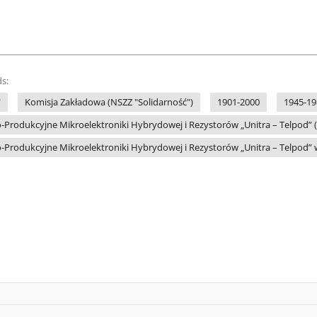
s:
"
Komisja Zakładowa (NSZZ "Solidarność")
1901-2000
1945-19
rodukcyjne Mikroelektroniki Hybrydowej i Rezystorów „Unitra – Telpod” 
rodukcyjne Mikroelektroniki Hybrydowej i Rezystorów „Unitra – Telpod” w 