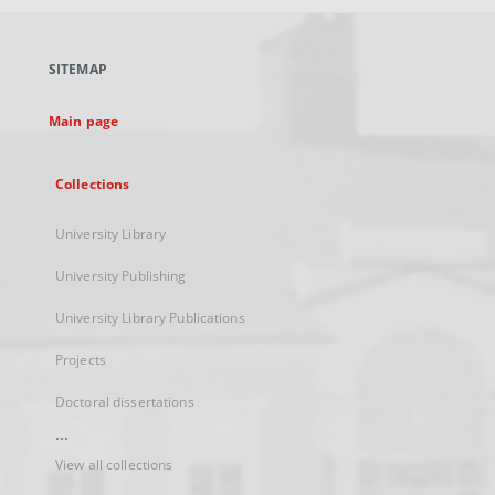
open
in
a
SITEMAP
new
tab
Main page
Collections
University Library
University Publishing
University Library Publications
Projects
Doctoral dissertations
...
View all collections