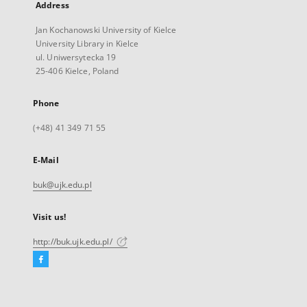
Address
Jan Kochanowski University of Kielce
University Library in Kielce
ul. Uniwersytecka 19
25-406 Kielce, Poland
Phone
(+48) 41 349 71 55
E-Mail
buk@ujk.edu.pl
Visit us!
http://buk.ujk.edu.pl/
Facebook
External
link,
will