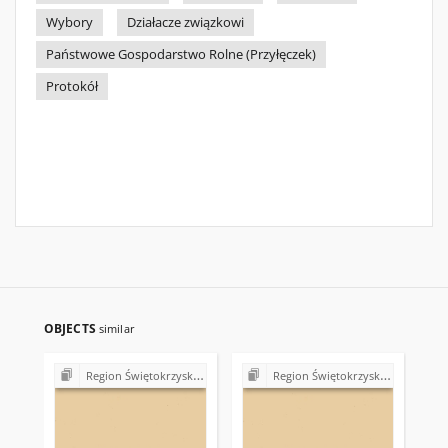
Wybory
Działacze związkowi
Państwowe Gospodarstwo Rolne (Przyłęczek)
Protokół
OBJECTS
similar
Region Świętokrzyski NSZZ "Solidarność". Delegatura Starachowice
Region Świętokrzyski NSZZ "Solidarność". Delegatura Starachowice