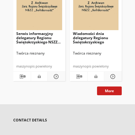
Serwis informacyjny
Wiadomości dnia
Uc
delegatury Regionu
delegatury Regionu
Re
Świętokrzyskiego NSZZ
Świętokrzyskiego
Św
"Solidarność"
"So
z d
Twórca nieznany
Twórca nieznany
Twó
maszynopis powielony
maszynopis powielony
mas
More
CONTACT DETAILS