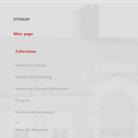
open
in
a
SITEMAP
new
tab
Main page
Collections
University Library
University Publishing
University Library Publications
Projects
Doctoral dissertations
...
View all collections