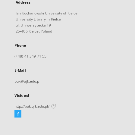
Address
Jan Kochanowski University of Kielce
University Library in Kielce
ul. Uniwersytecka 19
25-406 Kielce, Poland
Phone
(+48) 41 349 71 55
E-Mail
buk@ujk.edu.pl
Visit us!
http://buk.ujk.edu.pl/
Facebook
External
link,
will