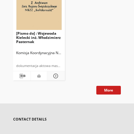
[Pismo do] : Wojewoda
Kielecki inż. Włodzimierz
Pasternak
Komisja Koordynacyjna NSZZ "Solidarność" przy Zjednoczeniu PPGR
dokumentacja aktowa maszynopis
More
CONTACT DETAILS