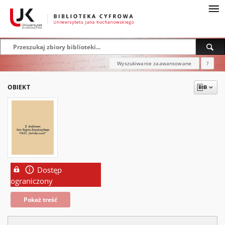
Wyszukiwanie zaawansowane
?
OBIEKT
Dostęp
ograniczony
Pokaż treść