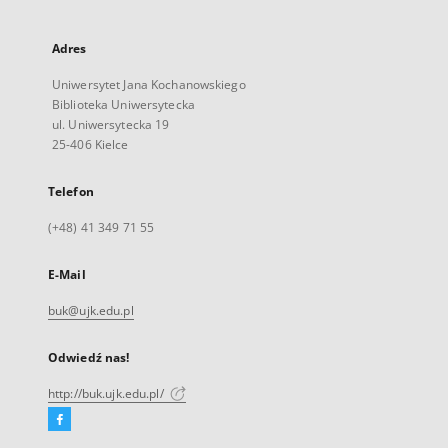
Adres
Uniwersytet Jana Kochanowskiego
Biblioteka Uniwersytecka
ul. Uniwersytecka 19
25-406 Kielce
Telefon
(+48) 41 349 71 55
E-Mail
buk@ujk.edu.pl
Odwiedź nas!
http://buk.ujk.edu.pl/
Facebook
Link