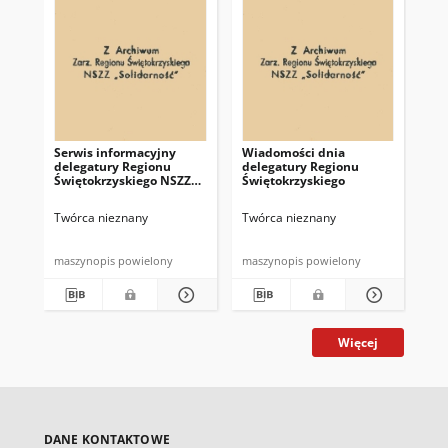
Serwis informacyjny
Wiadomości dnia
Uc
delegatury Regionu
delegatury Regionu
Re
Świętokrzyskiego NSZZ
Świętokrzyskiego
Św
"Solidarność"
"So
z d
Twórca nieznany
Twórca nieznany
Twó
maszynopis powielony
maszynopis powielony
mas
Więcej
DANE KONTAKTOWE