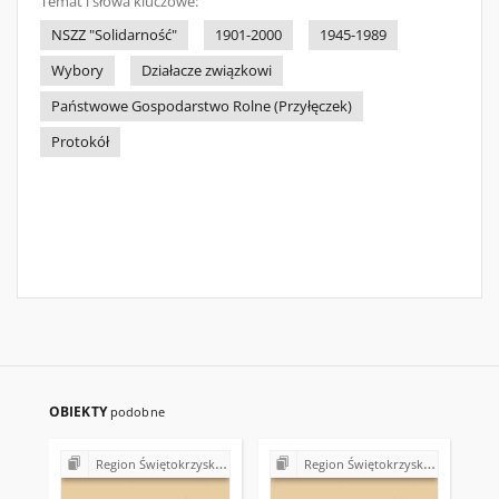
Temat i słowa kluczowe:
NSZZ "Solidarność"
1901-2000
1945-1989
Wybory
Działacze związkowi
Państwowe Gospodarstwo Rolne (Przyłęczek)
Protokół
OBIEKTY
podobne
Region Świętokrzyski NSZZ "Solidarność". Delegatura Starachowice
Region Świętokrzyski NSZZ "Solidarność". Delegatura Starachowice