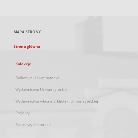
zewnętrzny,
otworzy
się
w
nowej
MAPA STRONY
karcie
Strona główna
Kolekcje
Biblioteka Uniwersytecka
Wydawnictwo Uniwersyteckie
Wydawnictwa własne Biblioteki Uniwersyteckiej
Projekty
Rozprawy doktorskie
...