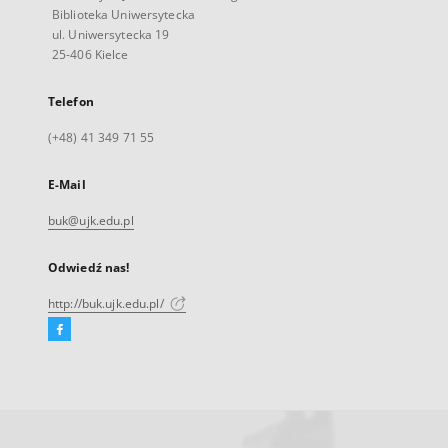
Biblioteka Uniwersytecka
ul. Uniwersytecka 19
25-406 Kielce
Telefon
(+48) 41 349 71 55
E-Mail
buk@ujk.edu.pl
Odwiedź nas!
http://buk.ujk.edu.pl/
Facebook
Link
zewnętrzny,
otworzy
się
w
nowej