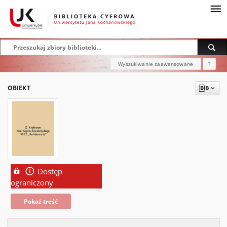
Wyszukiwanie zaawansowane
?
OBIEKT
Dostęp
ograniczony
Pokaż treść