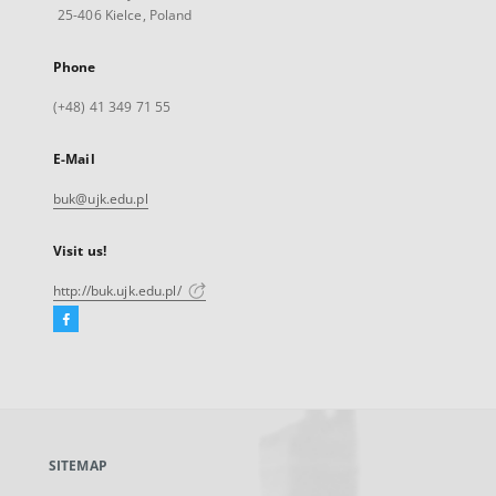
25-406 Kielce, Poland
Phone
(+48) 41 349 71 55
E-Mail
buk@ujk.edu.pl
Visit us!
http://buk.ujk.edu.pl/
Facebook
External
link,
will
open
in
a
SITEMAP
new
tab