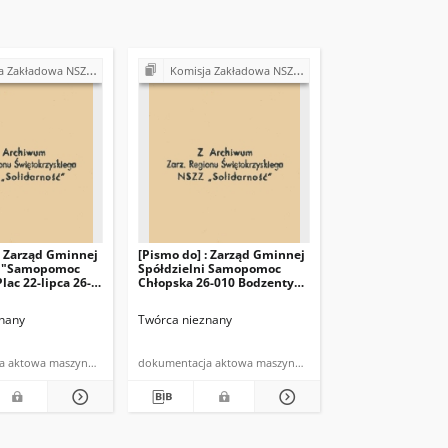
arność" przy Gminnej Spółdzielni "Samopomoc Chłopska" w Bodzentynie
Komisja Zakładowa NSZZ "Solidarność" przy Gminnej Spółdzielni "Samopomoc Chłopska" w Bodzentynie
: Zarząd Gminnej
[Pismo do] : Zarząd Gminnej
i "Samopomoc
Spółdzielni Samopomoc
lac 22-lipca 26-
Chłopska 26-010 Bodzentyn
tyn
pl. 22 lipca
nany
Twórca nieznany
dokumentacja aktowa maszynopis
dokumentacja aktowa maszynopis