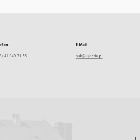
efon
E-Mail
8) 41 349 71 55
buk@ujk.edu.pl