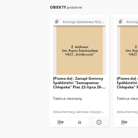
OBIEKTY
podobne
Komisja Zakładowa NSZZ "Solidarność" przy Gminnej Spółdzielni "Samopomoc Chłopska" w Bodzentynie
Komisja Zakładowa NSZZ "Solid
[Pismo do] : Zarząd Gminny
[Pismo do] 
Spółdzielni "Samopomoc
Spółdzieln
Chłopska" Plac 22-lipca 26-
Chłopska" P
010 Bodzentyn
010 Bodzen
Twórca nieznany
Twórca niez
dokumentacja aktowa maszynopis