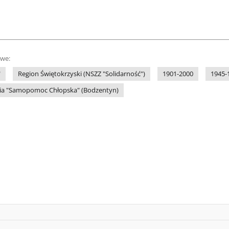
owe:
"
Region Świętokrzyski (NSZZ "Solidarność")
1901-2000
1945-
nia "Samopomoc Chłopska" (Bodzentyn)